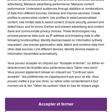
18h59
18h59
18h57
18h57
advertising; Measure advertising performance; Measure content
performance; Understand audiences through statistics or combinations
of data from different sources; Develop and improve services; Create
profiles to personalise content; Use profiles to select personalised
content; Use limited data to select content; Ensure security, prevent and
detect fraud, and fix errors; Deliver and present advertising and content;
Save and communicate privacy choices. These technologies may
process personal data such as IP address and browsing data to offer
following functionalities: Identify devices based on information actively
requested; Use precise geolocation data; Match and combine data from
other data sources; Link different devices; Identify devices based on
SHAKIRA FEAT. BURNA BOY
PIERRE DE MAERE
information transmitted automatically.
Dai Dai
Je Pense A Vous
Vous pouvez accepter en cliquant sur "Accepter et fermer", ou affiner en
sélectionnant les finalités et/ou partenaires dans "Gérer mes choix".
18h53
18h53
18h48
18h48
Vous pouvez également refuser en cliquant sur "Continuer sans
accepter". Vos préférences ne s'appliqueront que pour ce site. Vous
pouvez mettre à jour vos choix, ou retirer votre consentement à tout
moment via le lien "Gérer les cookies" situé en bas de chaque page.
Accepter et fermer