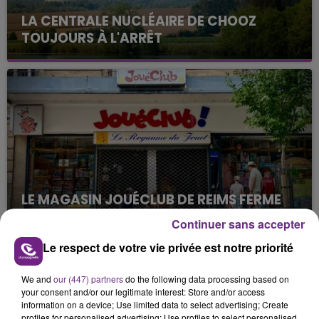
LA CENTRALE NUCLÉAIRE DE CHOOZ
TOUJOURS À L'ARRÊT
Cela fait déjà une semaine que la centrale
nucléaire ardennaise est à l'arrêt. Une situation
justifiée par la sécheresse intense qui est toujours
présente.
LE MAGASIN JOUÉCLUB DE REIMS FERME
SES PORTES
Continuer sans accepter
C'était l'une des institutions du centre-ville
Le respect de votre vie privée est notre priorité
rémois. Le magasin JouéClub est contraint de
fermer ses portes.
TITRES DIFFUSÉS
We and
our (447) partners
do the following data processing based on
your consent and/or our legitimate interest: Store and/or access
information on a device; Use limited data to select advertising; Create
profiles for personalised advertising; Use profiles to select personalised