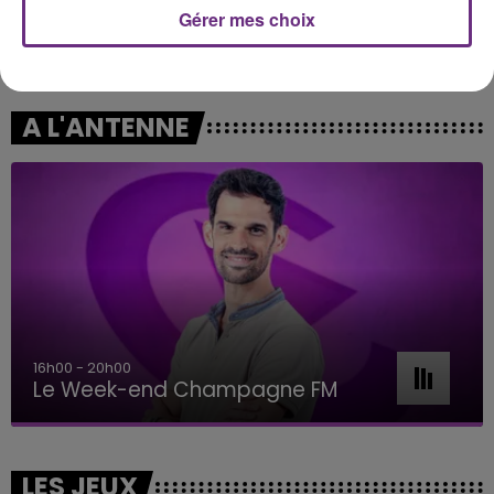
Gérer mes choix
LEWIS CAPALDI
OLIVIA RODRIGO
Forget Me
Stupid Song
A L'ANTENNE
16h00 - 20h00
Le Week-end Champagne FM
LES JEUX