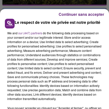
La vendange en Champagne a débuté ce jeudi 6
août dans la commune de Montgueux (Aube). Du
Continuer sans accepter
jamais vu !
Le respect de votre vie privée est notre priorité
We and
our (447) partners
do the following data processing based on
your consent and/or our legitimate interest: Store and/or access
information on a device; Use limited data to select advertising; Create
profiles for personalised advertising; Use profiles to select personalised
advertising; Measure advertising performance; Measure content
L'INSPECTION DU TRAVAIL RAPPELLE À
performance; Understand audiences through statistics or combinations
L'ORDRE SUR LES CONDITIONS DE...
of data from different sources; Develop and improve services; Create
profiles to personalise content; Use profiles to select personalised
Alors que les dates de début des vendange 2026
content; Use limited data to select content; Ensure security, prevent and
s'est avéré être plus précoce que prévu,
detect fraud, and fix errors; Deliver and present advertising and content;
l'inspection du Travail en profite pour rappeler
Save and communicate privacy choices. These technologies may
TITRES DIFFUSÉS
process personal data such as IP address and browsing data to offer
les conditions de...
following functionalities: Identify devices based on information actively
requested; Use precise geolocation data; Match and combine data from
other data sources; Link different devices; Identify devices based on
6h38
6h38
6h35
6h35
information transmitted automatically.
Vous pouvez accepter en cliquant sur "Accepter et fermer", ou affiner en