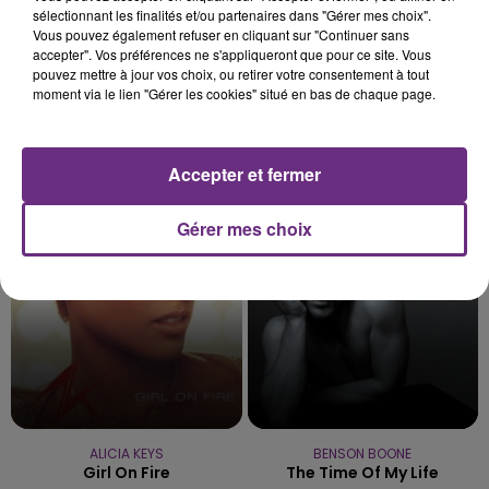
sélectionnant les finalités et/ou partenaires dans "Gérer mes choix".
Vous pouvez également refuser en cliquant sur "Continuer sans
accepter". Vos préférences ne s'appliqueront que pour ce site. Vous
pouvez mettre à jour vos choix, ou retirer votre consentement à tout
moment via le lien "Gérer les cookies" situé en bas de chaque page.
DJO
ALEX WARREN
Accepter et fermer
End Of Beginning
Fever Dream
Gérer mes choix
6h30
6h30
6h26
6h26
ALICIA KEYS
BENSON BOONE
Girl On Fire
The Time Of My Life