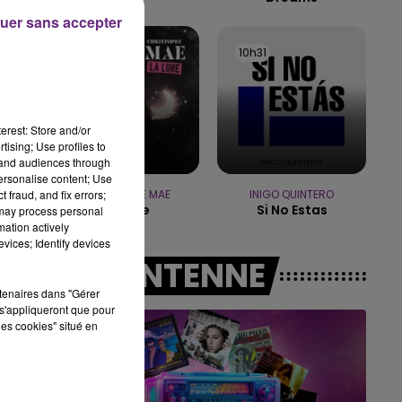
uer sans accepter
15h00 - 19h00
LE CLUB CHAMPAGNE FM
10h37
10h37
10h31
10h31
erest: Store and/or
tising; Use profiles to
tand audiences through
personalise content; Use
 fraud, and fix errors;
CHRISTOPHE MAE
INIGO QUINTERO
La Lune
Si No Estas
 may process personal
mation actively
vices; Identify devices
A L'ANTENNE
rtenaires dans "Gérer
s'appliqueront que pour
les cookies" situé en