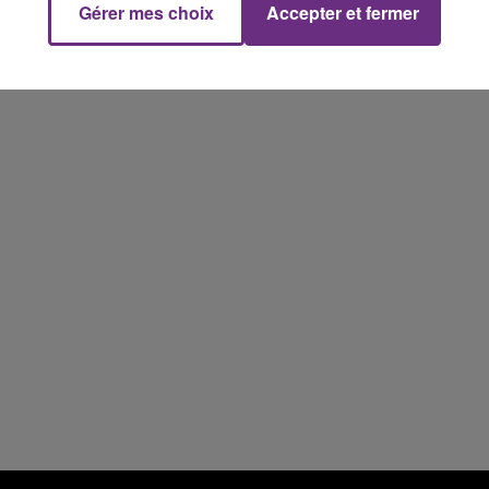
Gérer mes choix
Accepter et fermer
15h00 - 19h00
Le Club Champagne FM