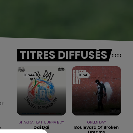
TITRES DIFFUSÉS
10h44
10h44
10h41
10h41
er
SHAKIRA FEAT. BURNA BOY
GREEN DAY
Dai Dai
Boulevard Of Broken
e
Dreams