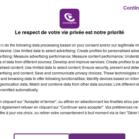
Contin
14h00 - 15h00
LA RADIO POP
Le respect de votre vie privée est notre priorité
ers
do the following data processing based on your consent and/or our legitimate int
device; Use limited data to select advertising; Create profiles for personalised adver
vertising; Measure advertising performance; Measure content performance; Unders
ns of data from different sources; Develop and improve services; Create profiles to 
alised content; Use limited data to select content; Ensure security, prevent and detect
ertising and content; Save and communicate privacy choices. These technologies
and browsing data to offer following functionalities: Identify devices based on infor
eolocation data; Match and combine data from other data sources; Link different de
UNE JEUNE AUTOMOBILISTE GRIÈVEMENT
nsmitted automatically.
BLESSÉE
cliquant sur "Accepter et fermer", ou affiner en sélectionnant les finalités et/ou pa
Une automobiliste s'est retrouvée piégée dans
 également refuser en cliquant sur "Continuer sans accepter". Vos préférences ne 
son véhicule après une collision avec un poids
tre à jour vos choix, ou retirer votre consentement à tout moment via le lien "Gérer 
lourd. Très grièvement blessée, la jeune femme
de 20 ans a été...