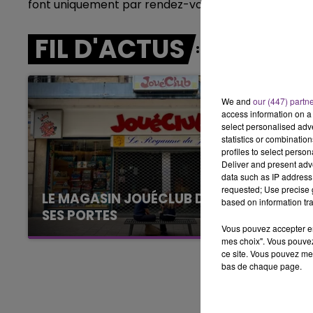
font uniquement par rendez-vous.
10h00 - 14h00
LE TICKET DE CAISSE
FIL D'ACTUS
We and
our (447) partn
access information on a 
select personalised ad
statistics or combinatio
profiles to select person
Deliver and present adv
data such as IP address 
requested; Use precise g
LE MAGASIN JOUÉCLUB DE REIMS FERME
based on information tra
SES PORTES
Vous pouvez accepter en 
C'était l'une des institutions du centre-ville
mes choix". Vous pouvez
rémois. Le magasin JouéClub est contraint de
ce site. Vous pouvez met
fermer ses portes.
bas de chaque page.