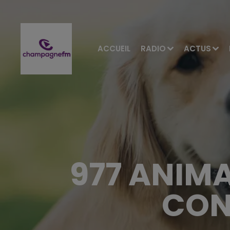
ACCUEIL
RADIO
ACTUS
977 ANIM
CON