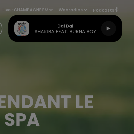
Live :
CHAMPAGNE FM
Webradios
Podcasts
Dai Dai
SHAKIRA FEAT. BURNA BOY
ENDANT LE
 SPA