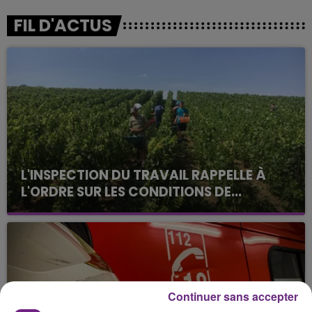
FIL D'ACTUS
L'INSPECTION DU TRAVAIL RAPPELLE À
L'ORDRE SUR LES CONDITIONS DE...
Alors que les dates de début des vendange 2026
s'est avéré être plus précoce que prévu,
l'inspection du Travail en profite pour rappeler
les conditions de...
Continuer sans accepter