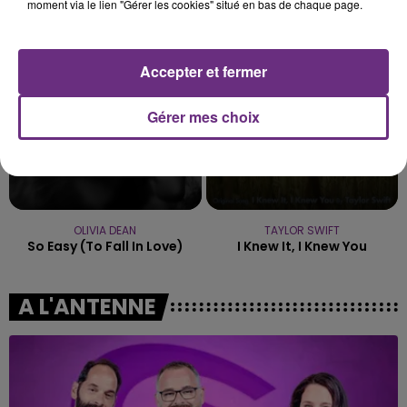
Fever Dream
La Traversee
moment via le lien "Gérer les cookies" situé en bas de chaque page.
15h26
15h26
15h23
15h23
Accepter et fermer
Gérer mes choix
OLIVIA DEAN
TAYLOR SWIFT
So Easy (to Fall In Love)
I Knew It, I Knew You
A L'ANTENNE