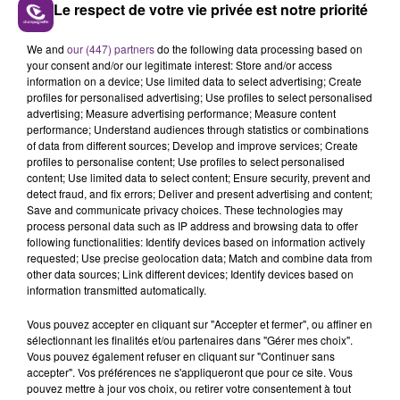
Le respect de votre vie privée est notre priorité
UN FEU DE REMORQUE BLOQUE LA
We and
our (447) partners
do the following data processing based on
your consent and/or our legitimate interest: Store and/or access
CIRCULATION DANS LES ARDENNES
information on a device; Use limited data to select advertising; Create
Un feu de remorque s'est déclaré ce mercredi en
profiles for personalised advertising; Use profiles to select personalised
fin de matinée sur l'A34.
advertising; Measure advertising performance; Measure content
performance; Understand audiences through statistics or combinations
TITRES DIFFUSÉS
of data from different sources; Develop and improve services; Create
profiles to personalise content; Use profiles to select personalised
content; Use limited data to select content; Ensure security, prevent and
detect fraud, and fix errors; Deliver and present advertising and content;
15h36
15h36
15h29
15h29
Save and communicate privacy choices. These technologies may
process personal data such as IP address and browsing data to offer
following functionalities: Identify devices based on information actively
requested; Use precise geolocation data; Match and combine data from
other data sources; Link different devices; Identify devices based on
information transmitted automatically.
Vous pouvez accepter en cliquant sur "Accepter et fermer", ou affiner en
sélectionnant les finalités et/ou partenaires dans "Gérer mes choix".
Vous pouvez également refuser en cliquant sur "Continuer sans
accepter". Vos préférences ne s'appliqueront que pour ce site. Vous
ALEX WARREN
TRYO
pouvez mettre à jour vos choix, ou retirer votre consentement à tout