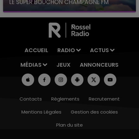
LE SUPER BOUCHON CHAMPAGNE FM
avec La Famille Champagne FM, à 8H10
ACCUEIL
RADIO
ACTUS
MÉDIAS
JEUX
ANNONCEURS
Contacts
Règlements
Recrutement
Mentions Légales
Gestion des cookies
5h00 - 6h00
LE BEST OF DE LA FAMILLE CHAMPAGNE
Plan du site
FM