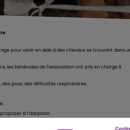
nte
ge pour venir en aide à des chevaux se trouvant dans u
, les bénévoles de l'association ont pris en charge 9
es poux, des difficultés respiratoires...
e.
 proposer à l’adoption.
 vidéo.
Contin