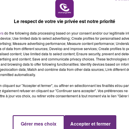
15h00 - 19h00
LE CLUB CHAMPAGNE FM
Le respect de votre vie privée est notre priorité
ers
do the following data processing based on your consent and/or our legitimate int
device; Use limited data to select advertising; Create profiles for personalised adver
vertising; Measure advertising performance; Measure content performance; Unders
ns of data from different sources; Develop and improve services; Create profiles to 
alised content; Use limited data to select content; Ensure security, prevent and detect
ertising and content; Save and communicate privacy choices. These technologies
and browsing data to offer following functionalities: Identify devices based on infor
eolocation data; Match and combine data from other data sources; Link different de
nsmitted automatically.
cliquant sur "Accepter et fermer", ou affiner en sélectionnant les finalités et/ou pa
 également refuser en cliquant sur "Continuer sans accepter". Vos préférences ne 
tre à jour vos choix, ou retirer votre consentement à tout moment via le lien "Gérer 
Gérer mes choix
Accepter et fermer
19h00 - 19h15