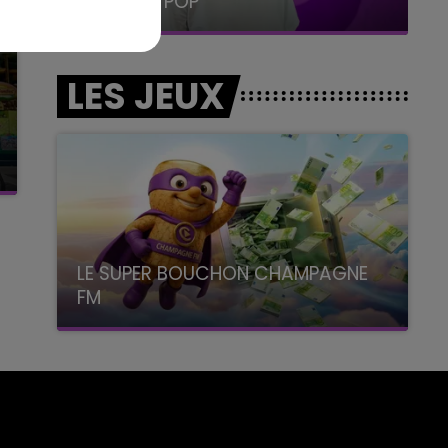
LA RADIO POP
LES JEUX
LE SUPER BOUCHON CHAMPAGNE
FM
avec La Famille Champagne FM, à 8H10