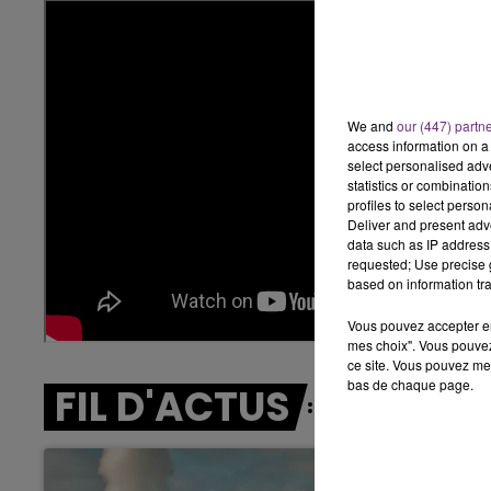
14h00 - 15h00
LA RADIO POP
We and
our (447) partn
access information on a 
select personalised ad
statistics or combinatio
profiles to select person
Deliver and present adv
data such as IP address 
requested; Use precise g
based on information tra
Vous pouvez accepter en 
mes choix". Vous pouvez
ce site. Vous pouvez met
bas de chaque page.
FIL D'ACTUS
15h00 - 19h00