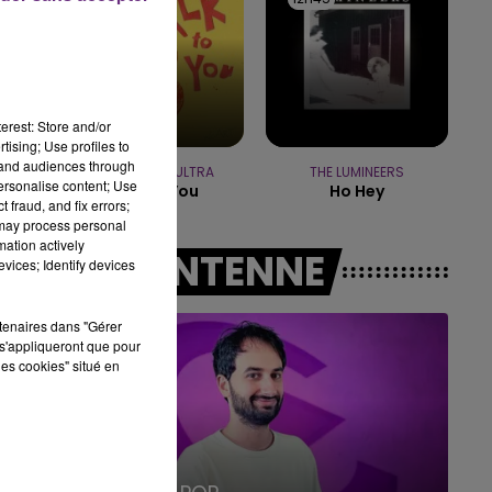
19h00 - 19h15
LA POP MACHINE - CHAMPAGNE FM
erest: Store and/or
tising; Use profiles to
tand audiences through
ANOTR & 54 ULTRA
THE LUMINEERS
personalise content; Use
Talk To You
Ho Hey
 fraud, and fix errors;
 may process personal
mation actively
A L'ANTENNE
vices; Identify devices
rtenaires dans "Gérer
s'appliqueront que pour
les cookies" situé en
19h15 - 20h00