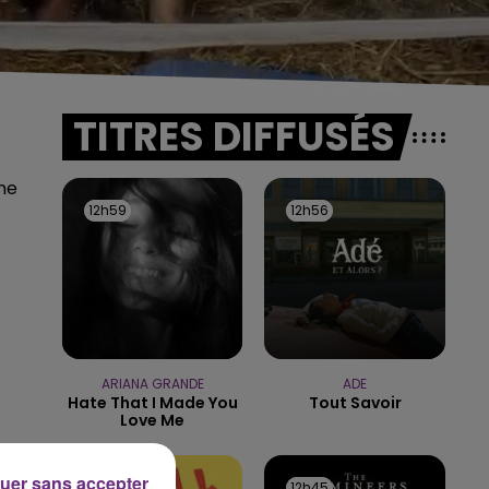
TITRES DIFFUSÉS
ne
12h59
12h59
12h56
12h56
ARIANA GRANDE
ADE
Hate That I Made You
Tout Savoir
Love Me
uer sans accepter
12h48
12h48
12h45
12h45