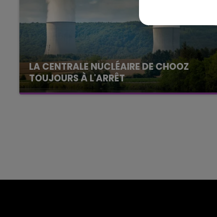
Le Club Champagne FM
LA CENTRALE NUCLÉAIRE DE CHOOZ
TOUJOURS À L'ARRÊT
Cela fait déjà une semaine que la centrale
nucléaire ardennaise est à l'arrêt. Une situation
justifiée par la sécheresse intense qui est
toujours présente.