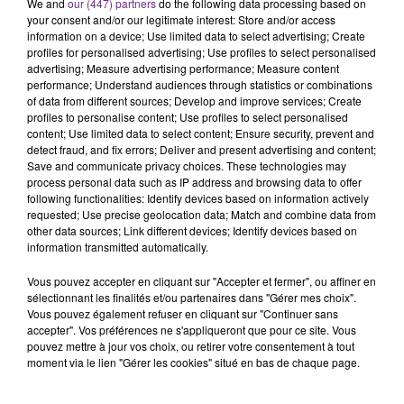
C'était l'une des institutions du centre-ville
We and
our (447) partners
do the following data processing based on
your consent and/or our legitimate interest: Store and/or access
rémois. Le magasin JouéClub est contraint de
information on a device; Use limited data to select advertising; Create
fermer ses portes.
TITRES DIFFUSÉS
profiles for personalised advertising; Use profiles to select personalised
advertising; Measure advertising performance; Measure content
performance; Understand audiences through statistics or combinations
of data from different sources; Develop and improve services; Create
13h09
13h09
13h05
13h05
profiles to personalise content; Use profiles to select personalised
content; Use limited data to select content; Ensure security, prevent and
detect fraud, and fix errors; Deliver and present advertising and content;
Save and communicate privacy choices. These technologies may
process personal data such as IP address and browsing data to offer
following functionalities: Identify devices based on information actively
requested; Use precise geolocation data; Match and combine data from
other data sources; Link different devices; Identify devices based on
information transmitted automatically.
Vous pouvez accepter en cliquant sur "Accepter et fermer", ou affiner en
sélectionnant les finalités et/ou partenaires dans "Gérer mes choix".
TAYLOR SWIFT
SHAGGY
I Knew It, I Knew You
It Wasn't Me
Vous pouvez également refuser en cliquant sur "Continuer sans
accepter". Vos préférences ne s'appliqueront que pour ce site. Vous
pouvez mettre à jour vos choix, ou retirer votre consentement à tout
13h02
13h02
12h59
12h59
moment via le lien "Gérer les cookies" situé en bas de chaque page.