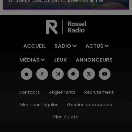
LE SUPER BOUCHON CHAMPAGNE FM
avec La Famille Champagne FM, à 8H10
ACCUEIL
RADIO
ACTUS
MÉDIAS
JEUX
ANNONCEURS
Contacts
Règlements
Recrutement
Mentions Légales
Gestion des cookies
Plan du site
14h00 - 15h00
LA RADIO POP