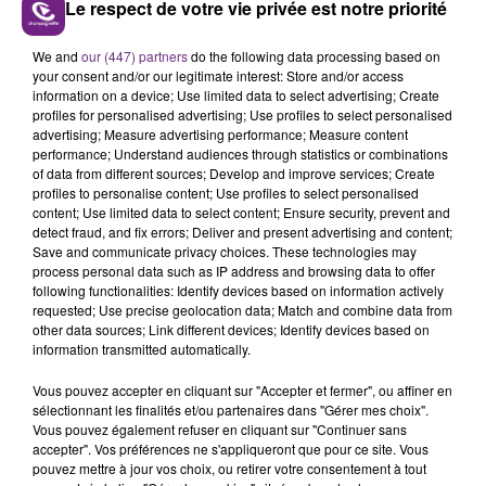
Le respect de votre vie privée est notre priorité
L'INSPECTION DU TRAVAIL RAPPELLE À
We and
our (447) partners
do the following data processing based on
L'ORDRE SUR LES CONDITIONS DE...
your consent and/or our legitimate interest: Store and/or access
information on a device; Use limited data to select advertising; Create
Alors que les dates de début des vendange 2026
profiles for personalised advertising; Use profiles to select personalised
s'est avéré être plus précoce que prévu,
advertising; Measure advertising performance; Measure content
performance; Understand audiences through statistics or combinations
l'inspection du Travail en profite pour rappeler
TITRES DIFFUSÉS
of data from different sources; Develop and improve services; Create
les conditions de...
profiles to personalise content; Use profiles to select personalised
content; Use limited data to select content; Ensure security, prevent and
detect fraud, and fix errors; Deliver and present advertising and content;
6h30
6h30
6h26
6h26
Save and communicate privacy choices. These technologies may
process personal data such as IP address and browsing data to offer
following functionalities: Identify devices based on information actively
requested; Use precise geolocation data; Match and combine data from
other data sources; Link different devices; Identify devices based on
information transmitted automatically.
Vous pouvez accepter en cliquant sur "Accepter et fermer", ou affiner en
sélectionnant les finalités et/ou partenaires dans "Gérer mes choix".
Vous pouvez également refuser en cliquant sur "Continuer sans
accepter". Vos préférences ne s'appliqueront que pour ce site. Vous
ALICIA KEYS
BENSON BOONE
pouvez mettre à jour vos choix, ou retirer votre consentement à tout
Girl On Fire
The Time Of My Life