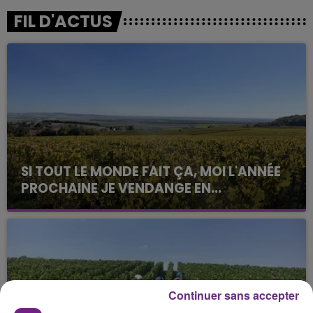
FIL D'ACTUS
SI TOUT LE MONDE FAIT ÇA, MOI L'ANNÉE
PROCHAINE JE VENDANGE EN...
La vendange en Champagne a débuté ce jeudi 6
août dans la commune de Montgueux (Aube). Du
jamais vu !
Continuer sans accepter