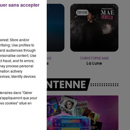
uer sans accepter
15h00 - 19h00
13h16
13h16
13h08
13h08
LE CLUB CHAMPAGNE FM
erest: Store and/or
tising; Use profiles to
tand audiences through
personalise content; Use
MILEY CYRUS
CHRISTOPHE MAE
 fraud, and fix errors;
Flowers
La Lune
 may process personal
mation actively
vices; Identify devices
A L'ANTENNE
rtenaires dans "Gérer
s'appliqueront que pour
les cookies" situé en