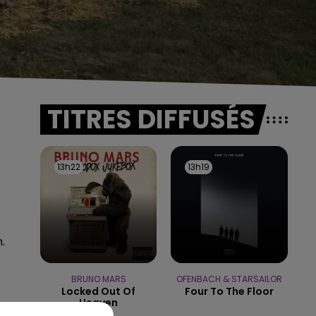
TITRES DIFFUSÉS
13h22
13h22
13h19
13h19
.
BRUNO MARS
OFENBACH & STARSAILOR
Locked Out Of
Four To The Floor
Heaven