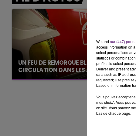
10h00 - 14h00
LE TICKET DE CAISSE
We and
our (447) partn
access information on a 
select personalised ad
statistics or combinatio
UN FEU DE REMORQUE BLOQUE LA
profiles to select person
CIRCULATION DANS LES ARDENNES
Deliver and present adv
data such as IP address 
Un feu de remorque s'est déclaré ce mercredi
requested; Use precise g
en fin de matinée sur l'A34.
based on information tra
Vous pouvez accepter en 
mes choix". Vous pouvez
ce site. Vous pouvez met
bas de chaque page.