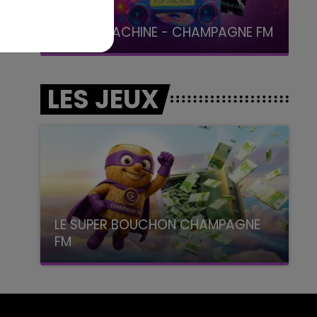
19h15 - 20h00
LA RADIO POP
LES JEUX
LE SUPER BOUCHON CHAMPAGNE
FM
avec La Famille Champagne FM, à 8H10