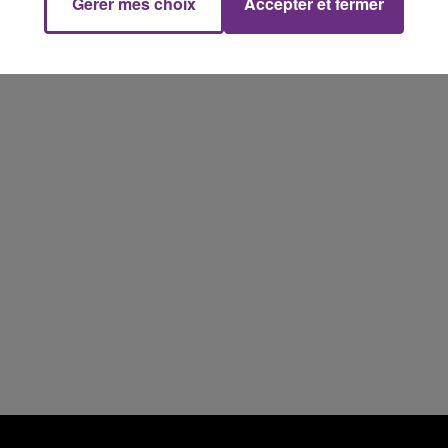
Gérer mes choix
Accepter et fermer
19h00 - 19h15
LA POP MACHINE - CHAMPAGNE FM