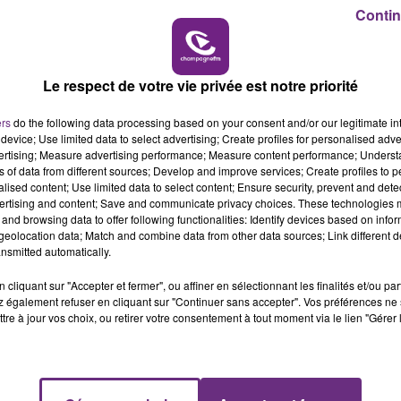
Contin
14h00 - 15h00
LA RADIO POP
Le respect de votre vie privée est notre priorité
ers
do the following data processing based on your consent and/or our legitimate int
device; Use limited data to select advertising; Create profiles for personalised adver
vertising; Measure advertising performance; Measure content performance; Unders
ns of data from different sources; Develop and improve services; Create profiles to 
VENEZ FÊTER CE WEEK-END
alised content; Use limited data to select content; Ensure security, prevent and detect
L'ANNIVERSAIRE DE WOINIC
ertising and content; Save and communicate privacy choices. These technologies
and browsing data to offer following functionalities: Identify devices based on infor
Ce samedi 8 août sera un grand jour :
eolocation data; Match and combine data from other data sources; Link different de
l'anniversaire du plus gros sanglier du monde.
nsmitted automatically.
Une fête est donc organisée et vous êtes tous
cliquant sur "Accepter et fermer", ou affiner en sélectionnant les finalités et/ou pa
conviés !
 également refuser en cliquant sur "Continuer sans accepter". Vos préférences ne 
tre à jour vos choix, ou retirer votre consentement à tout moment via le lien "Gérer 