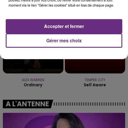
DJ SNAKE FEAT. JUSTIN BIEBER
MYLES SMITH & NIALL HORAN
moment via le lien "Gérer les cookies" situé en bas de chaque page.
Let Me Love You
Drive Safe
8h37
8h37
8h34
8h34
Accepter et fermer
Gérer mes choix
ALEX WARREN
TEMPER CITY
Ordinary
Self Aware
A L'ANTENNE