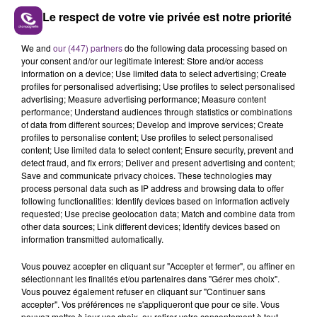
Le respect de votre vie privée est notre priorité
We and
our (447) partners
do the following data processing based on
LE MAGASIN JOUÉCLUB DE REIMS FERME
your consent and/or our legitimate interest: Store and/or access
SES PORTES
information on a device; Use limited data to select advertising; Create
profiles for personalised advertising; Use profiles to select personalised
C'était l'une des institutions du centre-ville
advertising; Measure advertising performance; Measure content
rémois. Le magasin JouéClub est contraint de
performance; Understand audiences through statistics or combinations
fermer ses portes.
of data from different sources; Develop and improve services; Create
TITRES DIFFUSÉS
profiles to personalise content; Use profiles to select personalised
content; Use limited data to select content; Ensure security, prevent and
detect fraud, and fix errors; Deliver and present advertising and content;
Save and communicate privacy choices. These technologies may
8h44
8h44
8h40
8h40
process personal data such as IP address and browsing data to offer
following functionalities: Identify devices based on information actively
requested; Use precise geolocation data; Match and combine data from
other data sources; Link different devices; Identify devices based on
information transmitted automatically.
Vous pouvez accepter en cliquant sur "Accepter et fermer", ou affiner en
sélectionnant les finalités et/ou partenaires dans "Gérer mes choix".
Vous pouvez également refuser en cliquant sur "Continuer sans
accepter". Vos préférences ne s'appliqueront que pour ce site. Vous
pouvez mettre à jour vos choix, ou retirer votre consentement à tout