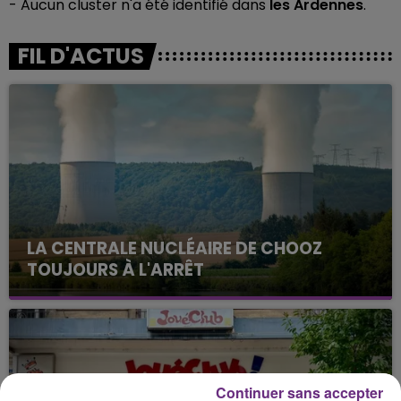
- Aucun cluster n'a été identifié dans
les Ardennes
.
FIL D'ACTUS
LA CENTRALE NUCLÉAIRE DE CHOOZ
TOUJOURS À L'ARRÊT
Cela fait déjà une semaine que la centrale
nucléaire ardennaise est à l'arrêt. Une situation
justifiée par la sécheresse intense qui est toujours
présente.
Continuer sans accepter