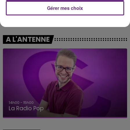
Gérer mes choix
TEDDY SWIMS
FUGEES
Mr Know It All
Ready Or Not
A L'ANTENNE
15h00 - 19h00
Le Club Champagne FM