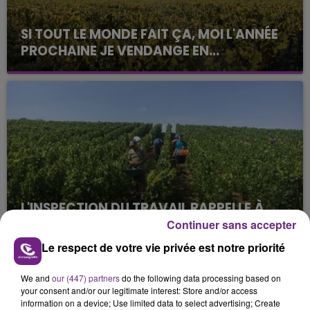
SI TOUT LE MONDE FAIT ÇA, MOI L'ANNÉE
PROCHAINE JE VENDANGE EN...
La vendange en Champagne a débuté ce jeudi 6
août dans la commune de Montgueux (Aube). Du
jamais vu !
L'INSPECTION DU TRAVAIL RAPPELLE À
L'ORDRE SUR LES CONDITIONS DE...
Continuer sans accepter
Alors que les dates de début des vendange 2026
Le respect de votre vie privée est notre priorité
s'est avéré être plus précoce que prévu,
l'inspection du Travail en profite pour rappeler
We and
our (447) partners
do the following data processing based on
TITRES DIFFUSÉS
les conditions de...
your consent and/or our legitimate interest: Store and/or access
information on a device; Use limited data to select advertising; Create