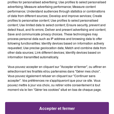
profiles for personalised advertising; Use profiles to select personalised
advertising; Measure advertising performance; Measure content
22h40
22h40
22h38
22h38
performance; Understand audiences through statistics or combinations
of data from different sources; Develop and improve services; Create
profiles to personalise content; Use profiles to select personalised
content; Use limited data to select content; Ensure security, prevent and
detect fraud, and fix errors; Deliver and present advertising and content;
Save and communicate privacy choices. These technologies may
process personal data such as IP address and browsing data to offer
following functionalities: Identify devices based on information actively
requested; Use precise geolocation data; Match and combine data from
other data sources; Link different devices; Identify devices based on
information transmitted automatically.
TAYLOR SWIFT
JOSEPH KAMEL
Elizabeth Taylor
Celui Qui Part
Vous pouvez accepter en cliquant sur "Accepter et fermer", ou affiner en
sélectionnant les finalités et/ou partenaires dans "Gérer mes choix".
22h34
22h34
22h31
22h31
Vous pouvez également refuser en cliquant sur "Continuer sans
accepter". Vos préférences ne s'appliqueront que pour ce site. Vous
pouvez mettre à jour vos choix, ou retirer votre consentement à tout
moment via le lien "Gérer les cookies" situé en bas de chaque page.
Accepter et fermer