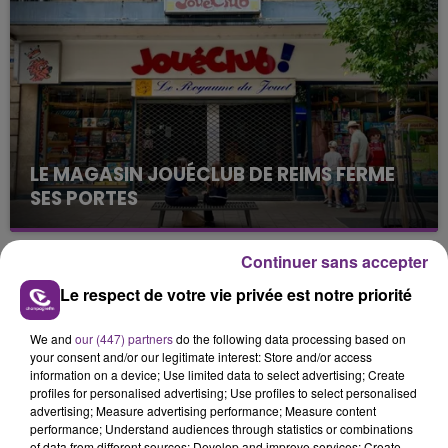
justifiée par la sécheresse intense qui est toujours
présente.
LE MAGASIN JOUÉCLUB DE REIMS FERME
SES PORTES
C'était l'une des institutions du centre-ville
rémois. Le magasin JouéClub est contraint de
Continuer sans accepter
fermer ses portes.
TITRES DIFFUSÉS
Le respect de votre vie privée est notre priorité
We and
our (447) partners
do the following data processing based on
16h49
16h49
16h42
16h42
your consent and/or our legitimate interest: Store and/or access
information on a device; Use limited data to select advertising; Create
profiles for personalised advertising; Use profiles to select personalised
advertising; Measure advertising performance; Measure content
performance; Understand audiences through statistics or combinations
of data from different sources; Develop and improve services; Create