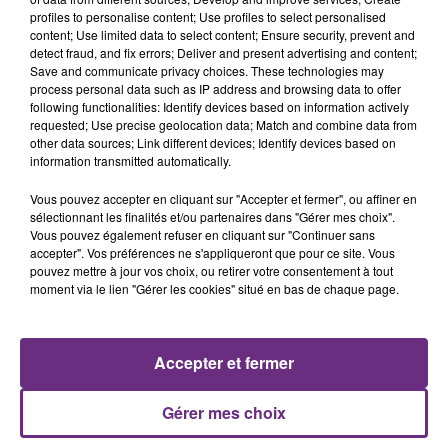
profiles to personalise content; Use profiles to select personalised
content; Use limited data to select content; Ensure security, prevent and
detect fraud, and fix errors; Deliver and present advertising and content;
Save and communicate privacy choices. These technologies may
process personal data such as IP address and browsing data to offer
OLIVIA DEAN
GIMS
following functionalities: Identify devices based on information actively
So Easy (to Fall In Love)
Est-Ce Que Tu M'aimes ?
requested; Use precise geolocation data; Match and combine data from
other data sources; Link different devices; Identify devices based on
information transmitted automatically.
16h39
16h39
16h36
16h36
Vous pouvez accepter en cliquant sur "Accepter et fermer", ou affiner en
sélectionnant les finalités et/ou partenaires dans "Gérer mes choix".
Vous pouvez également refuser en cliquant sur "Continuer sans
accepter". Vos préférences ne s'appliqueront que pour ce site. Vous
pouvez mettre à jour vos choix, ou retirer votre consentement à tout
moment via le lien "Gérer les cookies" situé en bas de chaque page.
Accepter et fermer
ALEX WARREN
JENNIFER PAIGE
Fever Dream
Crush
Gérer mes choix