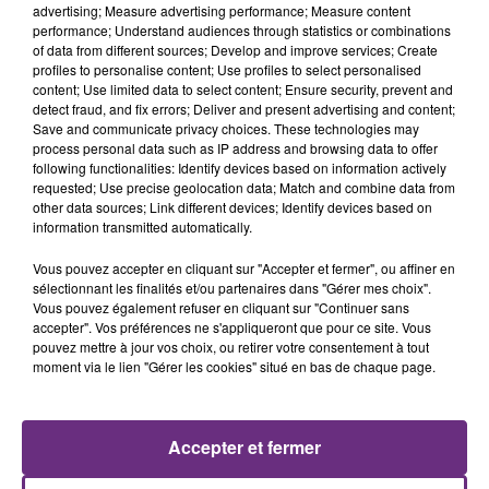
advertising; Measure advertising performance; Measure content
LA CENTRALE NUCLÉAIRE DE CHOOZ
performance; Understand audiences through statistics or combinations
TOUJOURS À L'ARRÊT
of data from different sources; Develop and improve services; Create
Cela fait déjà une semaine que la centrale
profiles to personalise content; Use profiles to select personalised
content; Use limited data to select content; Ensure security, prevent and
nucléaire ardennaise est à l'arrêt. Une situation
detect fraud, and fix errors; Deliver and present advertising and content;
justifiée par la sécheresse intense qui est toujours
Save and communicate privacy choices. These technologies may
présente.
process personal data such as IP address and browsing data to offer
following functionalities: Identify devices based on information actively
requested; Use precise geolocation data; Match and combine data from
other data sources; Link different devices; Identify devices based on
information transmitted automatically.
Vous pouvez accepter en cliquant sur "Accepter et fermer", ou affiner en
LE MAGASIN JOUÉCLUB DE REIMS FERME
sélectionnant les finalités et/ou partenaires dans "Gérer mes choix".
Vous pouvez également refuser en cliquant sur "Continuer sans
SES PORTES
accepter". Vos préférences ne s'appliqueront que pour ce site. Vous
C'était l'une des institutions du centre-ville
pouvez mettre à jour vos choix, ou retirer votre consentement à tout
moment via le lien "Gérer les cookies" situé en bas de chaque page.
rémois. Le magasin JouéClub est contraint de
fermer ses portes.
TITRES DIFFUSÉS
Accepter et fermer
14h41
14h41
14h38
14h38