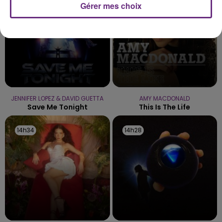
Gérer mes choix
JENNIFER LOPEZ & DAVID GUETTA
AMY MACDONALD
Save Me Tonight
This Is The Life
14h34
14h34
14h28
14h28