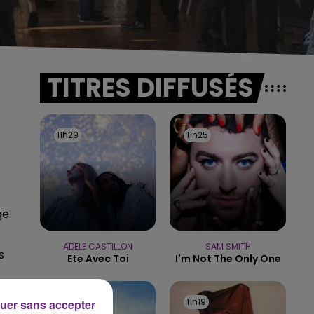
TITRES DIFFUSÉS
11h29
11h29
11h25
11h25
ge
ADELE CASTILLON
SAM SMITH
s
Ete Avec Toi
I'm Not The Only One
11h22
11h22
11h19
11h19
uer sans accepter