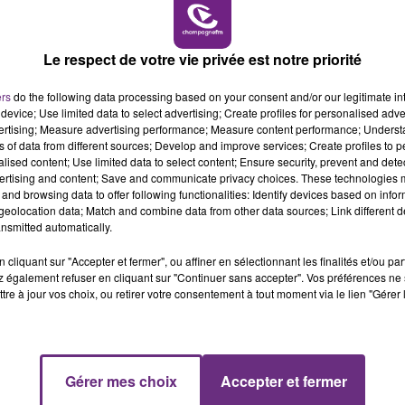
16h00 - 20h00
LE WEEK-END CHAMPAGNE FM
Le respect de votre vie privée est notre priorité
ers
do the following data processing based on your consent and/or our legitimate int
device; Use limited data to select advertising; Create profiles for personalised adver
vertising; Measure advertising performance; Measure content performance; Unders
ns of data from different sources; Develop and improve services; Create profiles to 
alised content; Use limited data to select content; Ensure security, prevent and detect
ertising and content; Save and communicate privacy choices. These technologies
and browsing data to offer following functionalities: Identify devices based on infor
eolocation data; Match and combine data from other data sources; Link different de
nsmitted automatically.
cliquant sur "Accepter et fermer", ou affiner en sélectionnant les finalités et/ou pa
 également refuser en cliquant sur "Continuer sans accepter". Vos préférences ne 
tre à jour vos choix, ou retirer votre consentement à tout moment via le lien "Gérer 
11h00 - 16h00
Gérer mes choix
Accepter et fermer
Le week-end Champagne FM