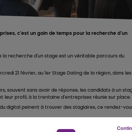
prises, c'est un gain de temps pour la recherche d'un
e la recherche d'un stage est un véritable parcours du
edi 21 février, au 1er Stage Dating de la région, dans les
rs, souvent sans avoir de réponse, les candidats à un sta
eur profil, à la trentaine d'entreprises réunie sur place.
u digital peinent à trouver des stagiaires, ce rendez-vou
Contin