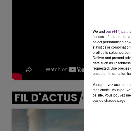
11h00 - 16h00
LE WEEK-END CHAMPAGNE FM
We and
our (447) partn
access information on a 
select personalised ad
statistics or combinatio
profiles to select person
Deliver and present adv
data such as IP address 
requested; Use precise g
based on information tra
Vous pouvez accepter en 
mes choix". Vous pouvez
FIL D'ACTUS
ce site. Vous pouvez met
bas de chaque page.
7h00 - 11h00
agne FM
BEST OF