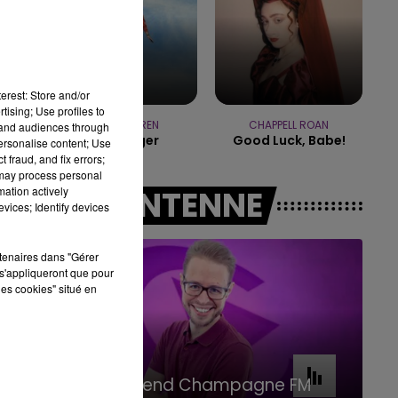
7h00 - 11h00
BEST OF
erest: Store and/or
tising; Use profiles to
ALEX WARREN
CHAPPELL ROAN
tand audiences through
Passenger
Good Luck, Babe!
personalise content; Use
 fraud, and fix errors;
 may process personal
mation actively
A L'ANTENNE
vices; Identify devices
rtenaires dans "Gérer
s'appliqueront que pour
les cookies" situé en
16h00 - 20h00
Le Week-end Champagne FM