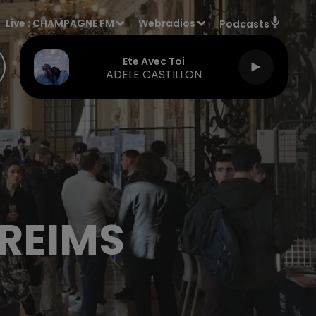
Live :
CHAMPAGNE FM
Webradios
Podcasts
Ete Avec Toi
ADELE CASTILLON
 REIMS