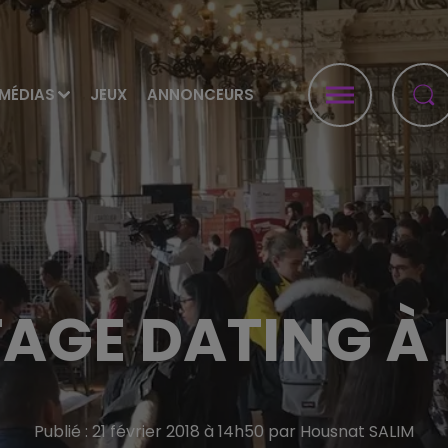
MÉDIAS
JEUX
ANNONCEURS
TAGE DATING À
Publié : 21 février 2018 à 14h50 par Housnat SALIM