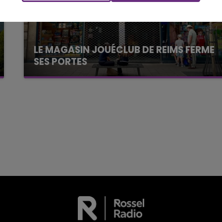
LE MAGASIN JOUÉCLUB DE REIMS FERME
SES PORTES
C'était l'une des institutions du centre-ville
rémois. Le magasin JouéClub est contraint de
fermer ses portes.