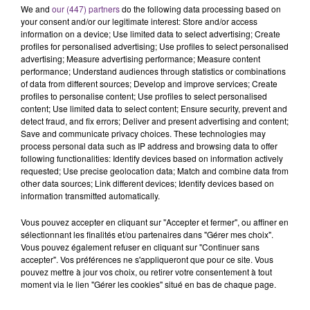
We and
our (447) partners
do the following data processing based on
C'était l'une des institutions du centre-ville
your consent and/or our legitimate interest: Store and/or access
rémois. Le magasin JouéClub est contraint de
information on a device; Use limited data to select advertising; Create
fermer ses portes.
profiles for personalised advertising; Use profiles to select personalised
TITRES DIFFUSÉS
advertising; Measure advertising performance; Measure content
performance; Understand audiences through statistics or combinations
of data from different sources; Develop and improve services; Create
profiles to personalise content; Use profiles to select personalised
17h21
17h21
17h18
17h18
content; Use limited data to select content; Ensure security, prevent and
detect fraud, and fix errors; Deliver and present advertising and content;
Save and communicate privacy choices. These technologies may
process personal data such as IP address and browsing data to offer
following functionalities: Identify devices based on information actively
requested; Use precise geolocation data; Match and combine data from
other data sources; Link different devices; Identify devices based on
information transmitted automatically.
Vous pouvez accepter en cliquant sur "Accepter et fermer", ou affiner en
sélectionnant les finalités et/ou partenaires dans "Gérer mes choix".
TAYLOR SWIFT
MANON LISA
Vous pouvez également refuser en cliquant sur "Continuer sans
Shake It Off
Le Petit Pecheur
accepter". Vos préférences ne s'appliqueront que pour ce site. Vous
pouvez mettre à jour vos choix, ou retirer votre consentement à tout
moment via le lien "Gérer les cookies" situé en bas de chaque page.
17h15
17h15
17h06
17h06