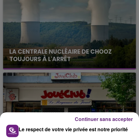
LA CENTRALE NUCLÉAIRE DE CHOOZ
TOUJOURS À L'ARRÊT
Cela fait déjà une semaine que la centrale
nucléaire ardennaise est à l'arrêt. Une situation
justifiée par la sécheresse intense qui est toujours
présente.
Continuer sans accepter
LE MAGASIN JOUÉCLUB DE REIMS FERME
Le respect de votre vie privée est notre priorité
SES PORTES