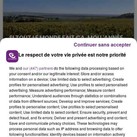
SI TOUT LE MONDE FAIT ÇA, MOI L'ANNÉE
PROCHAINE JE VENDANGE EN...
Continuer sans accepter
La vendange en Champagne a débuté ce jeudi 6
Le respect de votre vie privée est notre priorité
août dans la commune de Montgueux (Aube). Du
jamais vu !
We and
our (447) partners
do the following data processing based on
your consent and/or our legitimate interest: Store and/or access
information on a device; Use limited data to select advertising; Create
profiles for personalised advertising; Use profiles to select personalised
advertising; Measure advertising performance; Measure content
performance; Understand audiences through statistics or combinations
of data from different sources; Develop and improve services; Create
profiles to personalise content; Use profiles to select personalised
content; Use limited data to select content; Ensure security, prevent and
L'INSPECTION DU TRAVAIL RAPPELLE À
detect fraud, and fix errors; Deliver and present advertising and content;
L'ORDRE SUR LES CONDITIONS DE...
Save and communicate privacy choices. These technologies may
Alors que les dates de début des vendange 2026
process personal data such as IP address and browsing data to offer
following functionalities: Identify devices based on information actively
s'est avéré être plus précoce que prévu,