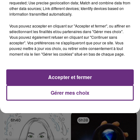
requested; Use precise geolocation data; Match and combine data from
l'inspection du Travail en profite pour rappeler
other data sources; Link different devices; Identify devices based on
TITRES DIFFUSÉS
les conditions de...
information transmitted automatically.
Vous pouvez accepter en cliquant sur "Accepter et fermer", ou affiner en
6h46
6h46
6h43
6h43
sélectionnant les finalités et/ou partenaires dans "Gérer mes choix".
Vous pouvez également refuser en cliquant sur "Continuer sans
accepter". Vos préférences ne s'appliqueront que pour ce site. Vous
pouvez mettre à jour vos choix, ou retirer votre consentement à tout
moment via le lien "Gérer les cookies" situé en bas de chaque page.
Accepter et fermer
Gérer mes choix
ARIANA GRANDE
IYAZ
Hate That I Made You Love
Replay
Me
6h40
6h40
6h38
6h38