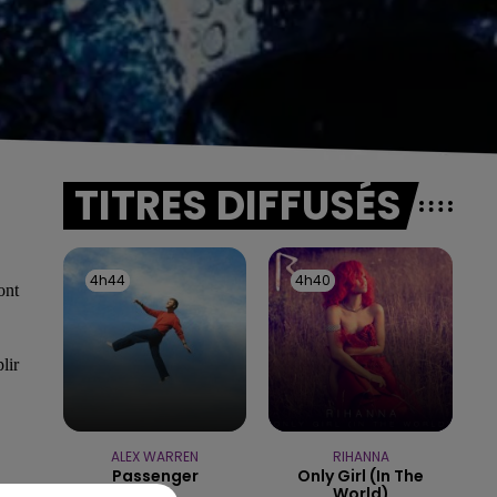
TITRES DIFFUSÉS
4h44
4h44
4h40
4h40
ont
lir
ALEX WARREN
RIHANNA
Passenger
Only Girl (in The
World)