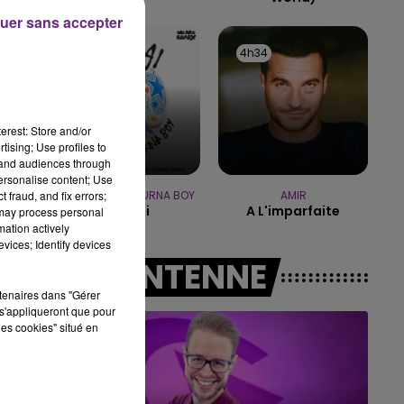
uer sans accepter
10h00 - 14h00
LE TICKET DE CAISSE
4h37
4h37
4h34
4h34
erest: Store and/or
tising; Use profiles to
tand audiences through
personalise content; Use
 fraud, and fix errors;
SHAKIRA FEAT. BURNA BOY
AMIR
Dai Dai
A L'imparfaite
 may process personal
mation actively
vices; Identify devices
A L'ANTENNE
rtenaires dans "Gérer
s'appliqueront que pour
les cookies" situé en