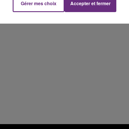
Gérer mes choix
Accepter et fermer
10h00 - 14h00
LE TICKET DE CAISSE