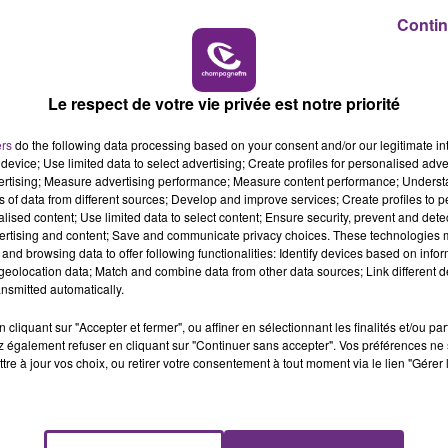
Contin
6h00 - 10h00
LA FAMILLE
Le respect de votre vie privée est notre priorité
ers
do the following data processing based on your consent and/or our legitimate int
device; Use limited data to select advertising; Create profiles for personalised adver
vertising; Measure advertising performance; Measure content performance; Unders
ns of data from different sources; Develop and improve services; Create profiles to 
alised content; Use limited data to select content; Ensure security, prevent and detect
ertising and content; Save and communicate privacy choices. These technologies
and browsing data to offer following functionalities: Identify devices based on infor
VENEZ FÊTER CE WEEK-END
eolocation data; Match and combine data from other data sources; Link different de
L'ANNIVERSAIRE DE WOINIC
nsmitted automatically.
Ce samedi 8 août sera un grand jour :
cliquant sur "Accepter et fermer", ou affiner en sélectionnant les finalités et/ou pa
l'anniversaire du plus gros sanglier du monde.
 également refuser en cliquant sur "Continuer sans accepter". Vos préférences ne 
Une fête est donc organisée et vous êtes tous
tre à jour vos choix, ou retirer votre consentement à tout moment via le lien "Gérer 
conviés !