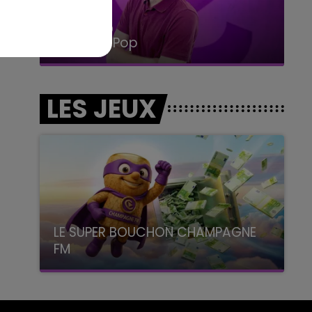
14h00 - 15h00
La Radio Pop
LES JEUX
LE SUPER BOUCHON CHAMPAGNE
FM
avec La Famille Champagne FM, à 8H10