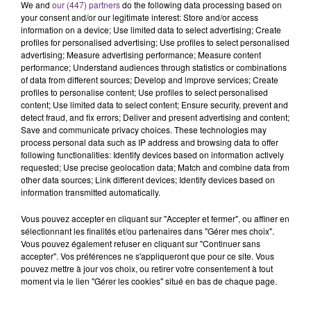
C'était l'une des institutions du centre-ville
We and
our (447) partners
do the following data processing based on
your consent and/or our legitimate interest: Store and/or access
rémois. Le magasin JouéClub est contraint de
information on a device; Use limited data to select advertising; Create
fermer ses portes.
profiles for personalised advertising; Use profiles to select personalised
TITRES DIFFUSÉS
advertising; Measure advertising performance; Measure content
performance; Understand audiences through statistics or combinations
of data from different sources; Develop and improve services; Create
16h52
16h52
16h49
16h49
profiles to personalise content; Use profiles to select personalised
content; Use limited data to select content; Ensure security, prevent and
detect fraud, and fix errors; Deliver and present advertising and content;
Save and communicate privacy choices. These technologies may
process personal data such as IP address and browsing data to offer
following functionalities: Identify devices based on information actively
requested; Use precise geolocation data; Match and combine data from
other data sources; Link different devices; Identify devices based on
information transmitted automatically.
Vous pouvez accepter en cliquant sur "Accepter et fermer", ou affiner en
sélectionnant les finalités et/ou partenaires dans "Gérer mes choix".
TRYO
OLIVIA DEAN
Vous pouvez également refuser en cliquant sur "Continuer sans
La Traversee
So Easy (to Fall In Love)
accepter". Vos préférences ne s'appliqueront que pour ce site. Vous
pouvez mettre à jour vos choix, ou retirer votre consentement à tout
16h42
16h42
16h39
16h39
moment via le lien "Gérer les cookies" situé en bas de chaque page.