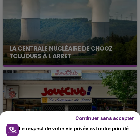
LA CENTRALE NUCLÉAIRE DE CHOOZ
TOUJOURS À L'ARRÊT
Cela fait déjà une semaine que la centrale
nucléaire ardennaise est à l'arrêt. Une situation
justifiée par la sécheresse intense qui est toujours
présente.
Continuer sans accepter
LE MAGASIN JOUÉCLUB DE REIMS FERME
Le respect de votre vie privée est notre priorité
SES PORTES