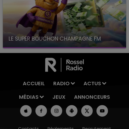
LE SUPER BOUCHON CHAMPAGNE FM
avec La Famille Champagne FM, à 8H10
ACCUEIL
RADIO
ACTUS
MÉDIAS
JEUX
ANNONCEURS
Contacts
Règlements
Recrutement