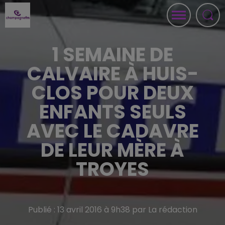
1 SEMAINE DE
CALVAIRE À HUIS-
CLOS POUR DEUX
ENFANTS SEULS
AVEC LE CADAVRE
DE LEUR MÈRE À
TROYES
Publié : 13 avril 2016 à 9h38 par La rédaction