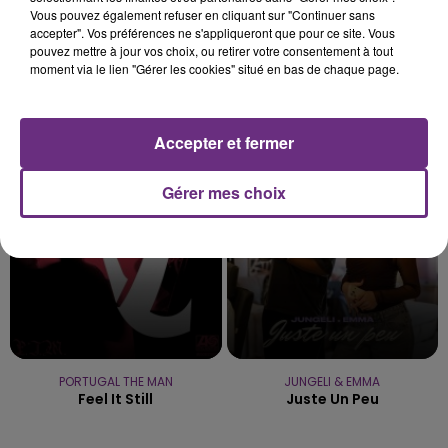
Vous pouvez également refuser en cliquant sur "Continuer sans
accepter". Vos préférences ne s'appliqueront que pour ce site. Vous
pouvez mettre à jour vos choix, ou retirer votre consentement à tout
moment via le lien "Gérer les cookies" situé en bas de chaque page.
ADELE CASTILLON
CAMERON WHITCOMB
Ete Avec Toi
Medusa
Accepter et fermer
21h50
21h50
21h47
21h47
Gérer mes choix
PORTUGAL THE MAN
JUNGELI & EMMA
Feel It Still
Juste Un Peu