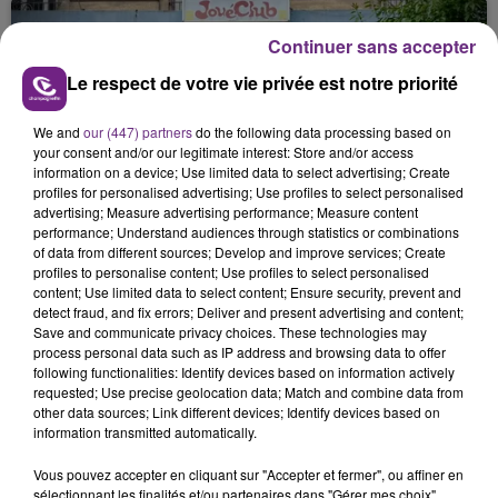
nucléaire ardennaise est à l'arrêt. Une situation
justifiée par la sécheresse intense qui est toujours
Continuer sans accepter
présente.
Le respect de votre vie privée est notre priorité
We and
our (447) partners
do the following data processing based on
your consent and/or our legitimate interest: Store and/or access
information on a device; Use limited data to select advertising; Create
profiles for personalised advertising; Use profiles to select personalised
LE MAGASIN JOUÉCLUB DE REIMS FERME
advertising; Measure advertising performance; Measure content
SES PORTES
performance; Understand audiences through statistics or combinations
of data from different sources; Develop and improve services; Create
C'était l'une des institutions du centre-ville
profiles to personalise content; Use profiles to select personalised
rémois. Le magasin JouéClub est contraint de
content; Use limited data to select content; Ensure security, prevent and
fermer ses portes.
detect fraud, and fix errors; Deliver and present advertising and content;
TITRES DIFFUSÉS
Save and communicate privacy choices. These technologies may
process personal data such as IP address and browsing data to offer
following functionalities: Identify devices based on information actively
requested; Use precise geolocation data; Match and combine data from
21h55
21h55
21h53
21h53
other data sources; Link different devices; Identify devices based on
information transmitted automatically.
Vous pouvez accepter en cliquant sur "Accepter et fermer", ou affiner en
sélectionnant les finalités et/ou partenaires dans "Gérer mes choix".