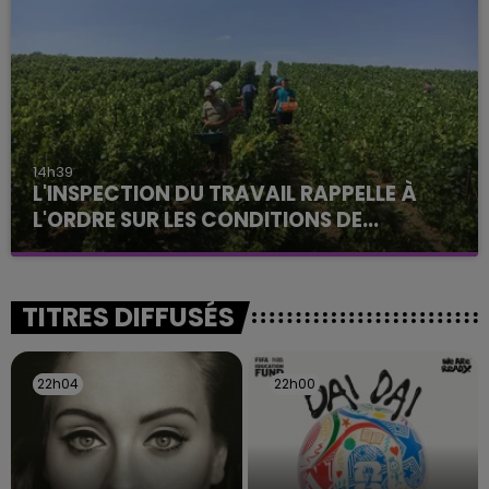
jamais vu !
14h39
L'INSPECTION DU TRAVAIL RAPPELLE À
L'ORDRE SUR LES CONDITIONS DE...
Alors que les dates de début des vendange 2026
s'est avéré être plus précoce que prévu,
l'inspection du Travail en profite pour rappeler
TITRES DIFFUSÉS
les conditions de...
22h04
22h04
22h00
22h00