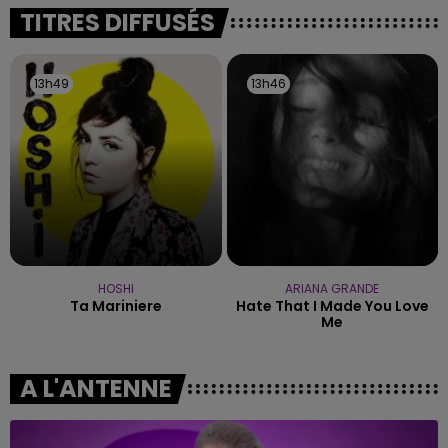
fermer ses portes.
TITRES DIFFUSÉS
13h49
13h49
13h46
13h46
HOSHI
ARIANA GRANDE
Ta Mariniere
Hate That I Made You Love
Me
A L'ANTENNE