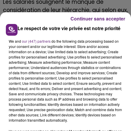
Les salariés soulignent le manque de
considération de leur hiérarchie, qui selon eux,
minimise la gravité de la situation et refuse
Continuer sans accepter
tout dialogue constructif.
Le respect de votre vie privée est notre priorité
Face à cette impasse, le mouvement de
We and
our (447) partners
do the following data processing based on
grève initié le jeudi 11 juillet 2024 a été
your consent and/or our legitimate interest: Store and/or access
information on a device; Use limited data to select advertising; Create
reconduit, et d'autres actions pourraient être
profiles for personalised advertising; Use profiles to select personalised
envisagées si aucune solution satisfaisante
advertising; Measure advertising performance; Measure content
performance; Understand audiences through statistics or combinations
n'est trouvée.
of data from different sources; Develop and improve services; Create
profiles to personalise content; Use profiles to select personalised
content; Use limited data to select content; Ensure security, prevent and
detect fraud, and fix errors; Deliver and present advertising and content;
Save and communicate privacy choices. These technologies may
FIL D'ACTU
process personal data such as IP address and browsing data to offer
following functionalities: Identify devices based on information actively
requested; Use precise geolocation data; Match and combine data from
other data sources; Link different devices; Identify devices based on
information transmitted automatically.