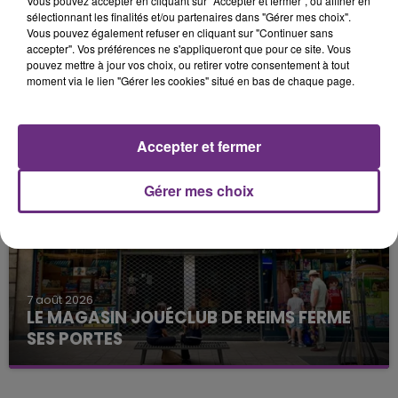
Vous pouvez accepter en cliquant sur "Accepter et fermer", ou affiner en
sélectionnant les finalités et/ou partenaires dans "Gérer mes choix".
Vous pouvez également refuser en cliquant sur "Continuer sans
accepter". Vos préférences ne s'appliqueront que pour ce site. Vous
pouvez mettre à jour vos choix, ou retirer votre consentement à tout
7 août 2026
moment via le lien "Gérer les cookies" situé en bas de chaque page.
LA CENTRALE NUCLÉAIRE DE CHOOZ
TOUJOURS À L'ARRÊT
Cela fait déjà une semaine que la centrale
Accepter et fermer
nucléaire ardennaise est à l'arrêt. Une situation
justifiée par la sécheresse intense qui est toujours
Gérer mes choix
présente.
7 août 2026
LE MAGASIN JOUÉCLUB DE REIMS FERME
SES PORTES
C'était l'une des institutions du centre-ville
rémois. Le magasin JouéClub est contraint de