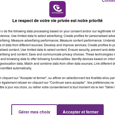
Contin
14h00 - 15h00
LA RADIO POP
rotocole sanitaire.
ystématique au premier cas de Covid.
Le respect de votre vie privée est notre priorité
t un test négatif peuvent revenir en cours.
ers
do the following data processing based on your consent and/or our legitimate int
ent le test restent chez eux.
device; Use limited data to select advertising; Create profiles for personalised adver
vertising; Measure advertising performance; Measure content performance; Unders
ein d’une même classe pour que celle-ci soit fermée.
ns of data from different sources; Develop and improve services; Create profiles to 
alised content; Use limited data to select content; Ensure security, prevent and detect
ertising and content; Save and communicate privacy choices. These technologies
and browsing data to offer following functionalities: Identify devices based on infor
ent
eolocation data; Match and combine data from other data sources; Link different de
nsmitted automatically.
cliquant sur "Accepter et fermer", ou affiner en sélectionnant les finalités et/ou pa
 également refuser en cliquant sur "Continuer sans accepter". Vos préférences ne 
15h00 - 19h00
tre à jour vos choix, ou retirer votre consentement à tout moment via le lien "Gérer 
Le Club Champagne FM
Gérer mes choix
Accepter et fermer