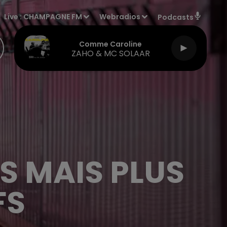
Live :
CHAMPAGNE FM
Webradios
Podcasts
Comme Caroline
ZAHO & MC SOLAAR
S MAIS PLUS
FS