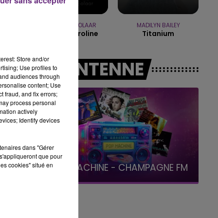
uer sans accepter
15h00 - 19h00
LE CLUB CHAMPAGNE FM
ZAHO & MC SOLAAR
MADILYN BAILEY
Comme Caroline
Titanium
erest: Store and/or
A L'ANTENNE
tising; Use profiles to
tand audiences through
personalise content; Use
 fraud, and fix errors;
 may process personal
mation actively
vices; Identify devices
rtenaires dans "Gérer
s'appliqueront que pour
19h00 - 19h15
les cookies" situé en
LA POP MACHINE - CHAMPAGNE FM