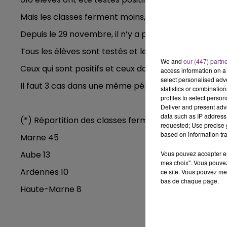
10h00 - 14h00
LE TICKET DE CAISSE
Mais les classes ferment moins, du fait du nouveau p
Depuis le 29 novembre, il n’y a plus de fermeture s
Tous les élèves sont testés et les enfants présentan
We and
our (447) partn
Ceux qui sont positifs et ceux dont les parents refus
access information on a 
select personalised ad
Il faut 3 cas dans une même période de 7 jours au s
statistics or combinatio
profiles to select person
Deliver and present adv
data such as IP address 
(*) Répartition des classes fermées par départem
requested; Use precise g
based on information tra
Marne 45
Aube 13
Vous pouvez accepter en 
mes choix". Vous pouvez
14h00 - 15h00
Ardennes 10
ce site. Vous pouvez met
La Radio Pop
bas de chaque page.
Haute-Marne 8