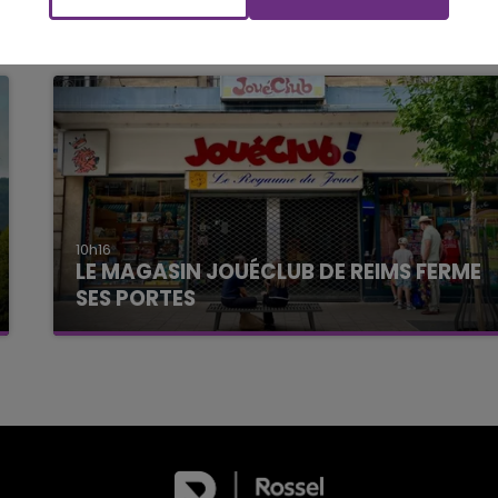
10h16
LE MAGASIN JOUÉCLUB DE REIMS FERME
SES PORTES
C'était l'une des institutions du centre-ville
rémois. Le magasin JouéClub est contraint de
fermer ses portes.