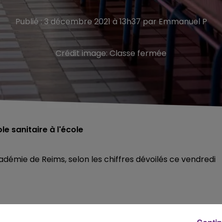
Publié : 3 décembre 2021 à 13h37 par Emmanuel P
Crédit image:
Classe fermée
e sanitaire à l'école
démie de Reims, selon les chiffres dévoilés ce vendredi
une semaine.