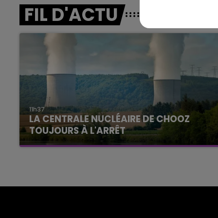
FIL D'ACTU
11h37
LA CENTRALE NUCLÉAIRE DE CHOOZ
TOUJOURS À L'ARRÊT
Cela fait déjà une semaine que la centrale
nucléaire ardennaise est à l'arrêt. Une situation
justifiée par la sécheresse intense qui est
toujours présente.