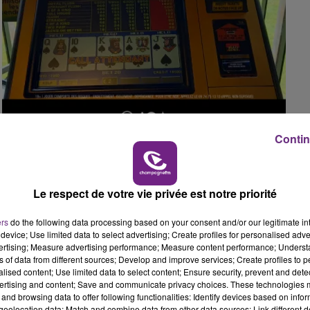
15h00 - 19h00
LE CLUB CHAMPAGNE FM
Contin
19h00 - 19h15
Le respect de votre vie privée est notre priorité
LA POP MACHINE - CHAMPAGNE FM
ers
do the following data processing based on your consent and/or our legitimate int
device; Use limited data to select advertising; Create profiles for personalised adver
vertising; Measure advertising performance; Measure content performance; Unders
ns of data from different sources; Develop and improve services; Create profiles to 
alised content; Use limited data to select content; Ensure security, prevent and detect
ertising and content; Save and communicate privacy choices. These technologies
and browsing data to offer following functionalities: Identify devices based on infor
eolocation data; Match and combine data from other data sources; Link different de