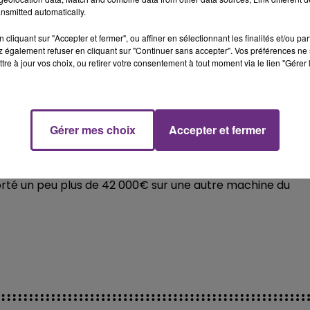
nsmitted automatically.
 jackpots au Casino Joa du lac du Der.
cliquant sur "Accepter et fermer", ou affiner en sélectionnant les finalités et/ou pa
 également refuser en cliquant sur "Continuer sans accepter". Vos préférences ne 
 deux nouvelles grosses sommes ont été remportées, la
tre à jour vos choix, ou retirer votre consentement à tout moment via le lien "Gérer 
 machine (Le Game King).
 qui a remporté les deux chèques de 32 000 et 37 600€ à
Gérer mes choix
Accepter et fermer
e 70 000€.
mporté un peu plus de 42 000€ sur une autre machine du