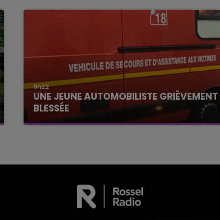
9h22
UNE JEUNE AUTOMOBILISTE GRIÈVEMENT
BLESSÉE
Une automobiliste s'est retrouvée piégée dans
son véhicule après une collision avec un poids
lourd. Très grièvement blessée, la jeune femme
de 20 ans a été...