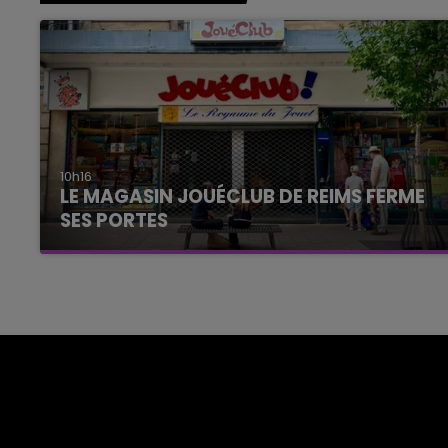
10h16
LE MAGASIN JOUÉCLUB DE REIMS FERME
SES PORTES
C'était l'une des institutions du centre-ville
rémois. Le magasin JouéClub est contraint de
fermer ses portes.