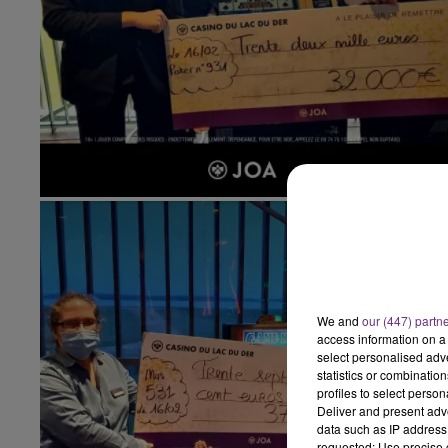
14h00 - 15h00
LA RADIO POP
15h00 - 19h00
Le Club Champagne FM
We and
our (447) partn
access information on a 
select personalised ad
statistics or combinatio
profiles to select person
Deliver and present adv
data such as IP address 
requested; Use precise g