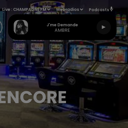
Live :
CHAMPAGNE FM
Webradios
Podcasts
J'me Demande
AMBRE
 ENCORE