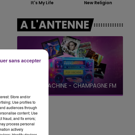
It's My Life
New Religion
19h00 - 19h15
LA POP MACHINE - CHAMPAGNE FM
A L'ANTENNE
uer sans accepter
19h15 - 20h00
LA RADIO POP
erest: Store and/or
tising; Use profiles to
tand audiences through
personalise content; Use
 fraud, and fix errors;
 may process personal
mation actively
vices; Identify devices