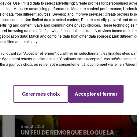
device; Use limited data to select advertising; Create profiles for personalised adver
.
vertising; Measure advertising performance; Measure content performance; Unders
19h00 - 19h15
ns of data from different sources; Develop and improve services; Create profiles to 
LA POP MACHINE - CHAMPAGNE FM
exploitants retrouvent leur autonomie dans leur prise 
alised content; Use limited data to select content; Ensure security, prevent and detect
ertising and content; Save and communicate privacy choices. These technologies
and browsing data to offer following functionalities: Identify devices based on infor
eolocation data; Match and combine data from other data sources; Link different de
nsmitted automatically.
cliquant sur "Accepter et fermer", ou affiner en sélectionnant les finalités et/ou pa
 également refuser en cliquant sur "Continuer sans accepter". Vos préférences ne 
tre à jour vos choix, ou retirer votre consentement à tout moment via le lien "Gérer 
Gérer mes choix
Accepter et fermer
19h15 - 20h00
NE FM
LA RADIO POP
5 août 2026
UN FEU DE REMORQUE BLOQUE LA