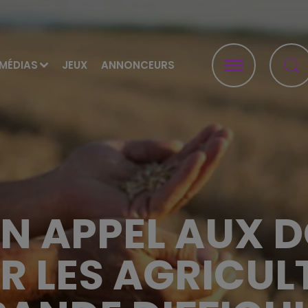
MÉDIAS
JEUX
ANNONCEURS
UN APPEL AUX 
R LES AGRICUL