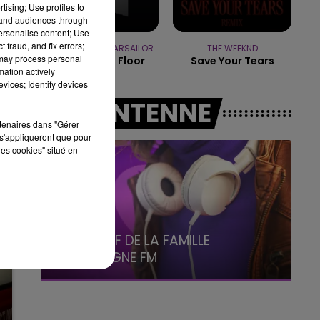
tising; Use profiles to
tand audiences through
19h15 - 20h00
personalise content; Use
LA RADIO POP
de
 fraud, and fix errors;
OFENBACH & STARSAILOR
THE WEEKND
 may process personal
Four To The Floor
Save Your Tears
mation actively
vices; Identify devices
A L'ANTENNE
rtenaires dans "Gérer
s'appliqueront que pour
les cookies" situé en
5h00 - 6h00
LE BEST OF DE LA FAMILLE
CHAMPAGNE FM