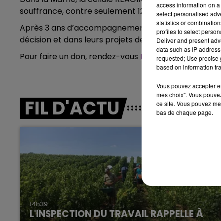
access information on a 
souffrance, contre seulement 12 exploitants en 2012
select personalised ad
15h00 - 19h00
statistics or combinatio
LE CLUB CHAMPAGNE FM
Après 3 ans d’accompagnement par REAGIR, 85% des 
profiles to select person
décision et dans leurs projets de vie.
Deliver and present adv
data such as IP address 
Pour faire un don, rendez-vous
ICI
.
requested; Use precise g
based on information tra
Vous pouvez accepter en 
mes choix". Vous pouvez
FIL D'ACTU
ce site. Vous pouvez met
bas de chaque page.
19h00 - 19h15
FM
LA POP MACHINE - CHAMPAG
14h39
L'INSPECTION DU TRAVAIL RAPPELLE À