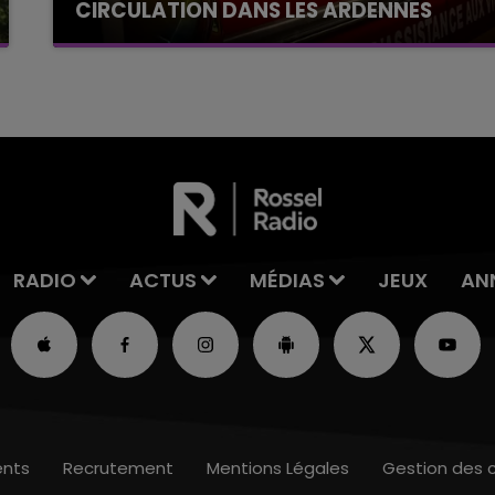
CIRCULATION DANS LES ARDENNES
Un feu de remorque s'est déclaré ce mercredi
en fin de matinée sur l'A34.
RADIO
ACTUS
MÉDIAS
JEUX
AN
nts
Recrutement
Mentions Légales
Gestion des 