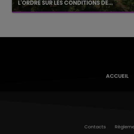
L'ORDRE SUR LES CONDITIONS DE...
Alors que les dates de début des vendange
2026 s'est avéré être plus précoce que prévu,
l'inspection du Travail en profite pour rappeler
les conditions de...
ACCUEIL
Contacts
Règleme