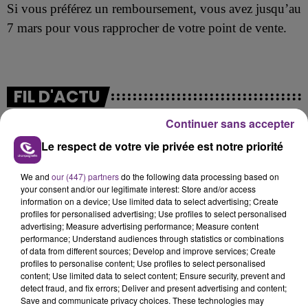
Si vous préférez un remboursement, vous avez jusqu’au
7 mars pour vous rapprocher de votre point de vente.
FIL D'ACTU
Continuer sans accepter
Le respect de votre vie privée est notre priorité
We and
our (447) partners
do the following data processing based on
your consent and/or our legitimate interest: Store and/or access
information on a device; Use limited data to select advertising; Create
profiles for personalised advertising; Use profiles to select personalised
advertising; Measure advertising performance; Measure content
7 août 2026
performance; Understand audiences through statistics or combinations
LA CENTRALE NUCLÉAIRE DE CHOOZ
of data from different sources; Develop and improve services; Create
TOUJOURS À L'ARRÊT
profiles to personalise content; Use profiles to select personalised
content; Use limited data to select content; Ensure security, prevent and
Cela fait déjà une semaine que la centrale
detect fraud, and fix errors; Deliver and present advertising and content;
nucléaire ardennaise est à l'arrêt. Une situation
Save and communicate privacy choices. These technologies may