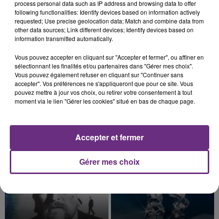
justifiée par la sécheresse intense qui est toujours
process personal data such as IP address and browsing data to offer
following functionalities: Identify devices based on information actively
présente.
requested; Use precise geolocation data; Match and combine data from
other data sources; Link different devices; Identify devices based on
information transmitted automatically.
Vous pouvez accepter en cliquant sur "Accepter et fermer", ou affiner en
sélectionnant les finalités et/ou partenaires dans "Gérer mes choix".
7 août 2026
LE MAGASIN JOUÉCLUB DE REIMS FERME
Vous pouvez également refuser en cliquant sur "Continuer sans
accepter". Vos préférences ne s'appliqueront que pour ce site. Vous
SES PORTES
pouvez mettre à jour vos choix, ou retirer votre consentement à tout
C'était l'une des institutions du centre-ville
moment via le lien "Gérer les cookies" situé en bas de chaque page.
rémois. Le magasin JouéClub est contraint de
fermer ses portes.
TITRES DIFFUSÉS
Accepter et fermer
Gérer mes choix
18h00
18h00
17h57
17h57