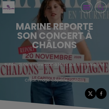
MARINE REPORTE
SON CONCERT À
CHÂLONS
Publié : 21 décembre 2025 à 14h51 par Emmanuel Poli
Crédit image:
Capitole Châlons