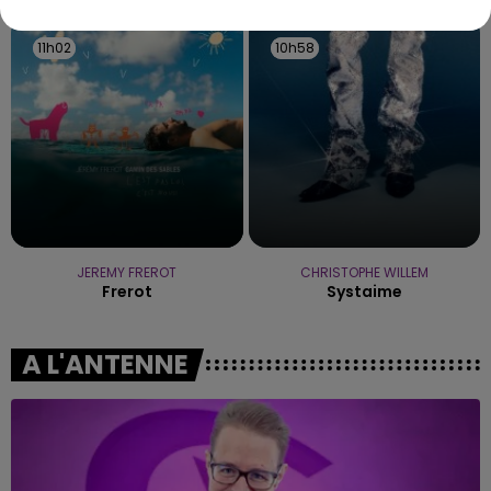
11h02
11h02
10h58
10h58
JEREMY FREROT
CHRISTOPHE WILLEM
Frerot
Systaime
A L'ANTENNE