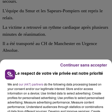
secours
.
L’équipe du Smur et les S
apeurs-
P
ompiers
ont repris le
relais.
La victime a retrouvé un rythme cardiaque après plusieurs
minutes de réanimation.
Il a été transporté au CH de Manchester en Urgence
Absolue.
Continuer sans accepter
Le respect de votre vie privée est notre priorité
FIL D'ACTU
We and
our (447) partners
do the following data processing based on
your consent and/or our legitimate interest: Store and/or access
information on a device; Use limited data to select advertising; Create
profiles for personalised advertising; Use profiles to select personalised
advertising; Measure advertising performance; Measure content
performance; Understand audiences through statistics or combinations
of data from different sources; Develop and improve services; Create