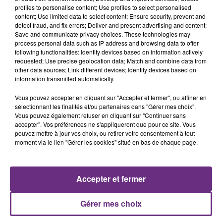
profiles to personalise content; Use profiles to select personalised
content; Use limited data to select content; Ensure security, prevent and
7 août 2026
detect fraud, and fix errors; Deliver and present advertising and content;
LA CENTRALE NUCLÉAIRE DE CHOOZ
Save and communicate privacy choices. These technologies may
TOUJOURS À L'ARRÊT
process personal data such as IP address and browsing data to offer
following functionalities: Identify devices based on information actively
Cela fait déjà une semaine que la centrale
requested; Use precise geolocation data; Match and combine data from
nucléaire ardennaise est à l'arrêt. Une situation
other data sources; Link different devices; Identify devices based on
information transmitted automatically.
justifiée par la sécheresse intense qui est toujours
présente.
Vous pouvez accepter en cliquant sur "Accepter et fermer", ou affiner en
sélectionnant les finalités et/ou partenaires dans "Gérer mes choix".
Vous pouvez également refuser en cliquant sur "Continuer sans
accepter". Vos préférences ne s'appliqueront que pour ce site. Vous
pouvez mettre à jour vos choix, ou retirer votre consentement à tout
moment via le lien "Gérer les cookies" situé en bas de chaque page.
7 août 2026
LE MAGASIN JOUÉCLUB DE REIMS FERME
SES PORTES
Accepter et fermer
C'était l'une des institutions du centre-ville
rémois. Le magasin JouéClub est contraint de
Gérer mes choix
fermer ses portes.
TITRES DIFFUSÉS