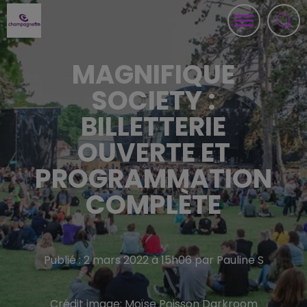
MAGNIFIQUE
SOCIETY :
BILLETTERIE
OUVERTE ET
PROGRAMMATION
COMPLÈTE
Publié : 2 mars 2022 à 15h06 par Pauline S
Crédit image:
Moïse Poisson Darkroom