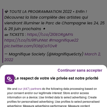
💎 TOUTE LA PROGRAMMATION 2022 • Enfin !
Découvrez la liste complète des artistes qui
viendront illuminer le Parc de Champagne les 24, 25
& 26 juin prochains ✦
🎫 TICKETS :
https://t.co/2l0EORgMYs
https://t.co/tU9fFuhNst
#magnifique22
pic.twitter.com/lObjCoTOvR
— Magnifique Society (@MagnifiqueScty)
March 2,
2022
Continuer sans accepter
Le respect de votre vie privée est notre priorité
FIL D'ACTU
We and
our (447) partners
do the following data processing based on
your consent and/or our legitimate interest: Store and/or access
information on a device; Use limited data to select advertising; Create
profiles for personalised advertising; Use profiles to select personalised
advertising; Measure advertising performance; Measure content