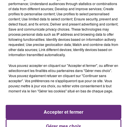
performance; Understand audiences through statistics or combinations
of data from different sources; Develop and improve services; Create
profiles to personalise content; Use profiles to select personalised
content; Use limited data to select content; Ensure security, prevent and
detect fraud, and fix errors; Deliver and present advertising and content;
Save and communicate privacy choices. These technologies may
5 août 2026
process personal data such as IP address and browsing data to offer
UN FEU DE REMORQUE BLOQUE LA
following functionalities: Identify devices based on information actively
CIRCULATION DANS LES ARDENNES
requested; Use precise geolocation data; Match and combine data from
other data sources; Link different devices; Identify devices based on
Un feu de remorque s'est déclaré ce mercredi en
information transmitted automatically.
fin de matinée sur l'A34.
Vous pouvez accepter en cliquant sur "Accepter et fermer", ou affiner en
sélectionnant les finalités et/ou partenaires dans "Gérer mes choix".
Vous pouvez également refuser en cliquant sur "Continuer sans
accepter". Vos préférences ne s'appliqueront que pour ce site. Vous
pouvez mettre à jour vos choix, ou retirer votre consentement à tout
moment via le lien "Gérer les cookies" situé en bas de chaque page.
5 août 2026
VENEZ FÊTER CE WEEK-END
Accepter et fermer
L'ANNIVERSAIRE DE WOINIC
Ce samedi 8 août sera un grand jour :
Gérer mes choix