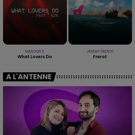
MAROON 5
JEREMY FREROT
What Lovers Do
Frerot
A L'ANTENNE