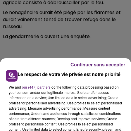
agricole consiste à débroussailler par le feu.
Le nonagénaire aurait été piégé par les flammes et
aurait vainement tenté de trouver refuge dans le
ruisseau.
La gendarmerie a ouvert une enquête.
FIL D'ACTU
Continuer sans accepter
Le respect de votre vie privée est notre priorité
We and
our (447) partners
do the following data processing based on
your consent and/or our legitimate interest: Store and/or access
information on a device; Use limited data to select advertising; Create
profiles for personalised advertising; Use profiles to select personalised
advertising; Measure advertising performance; Measure content
performance; Understand audiences through statistics or combinations
of data from different sources; Develop and improve services; Create
5 août 2026
profiles to personalise content; Use profiles to select personalised
UN FEU DE REMORQUE BLOQUE LA
content; Use limited data to select content; Ensure security, prevent and