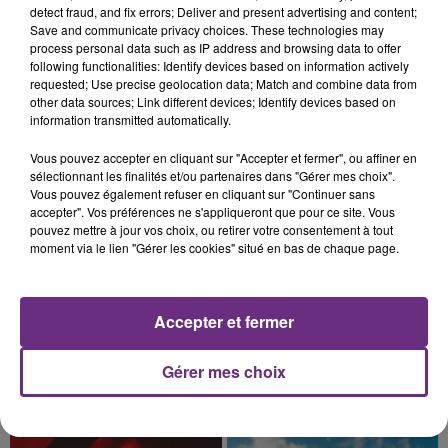
CIRCULATION DANS LES ARDENNES
detect fraud, and fix errors; Deliver and present advertising and content;
Save and communicate privacy choices. These technologies may
Un feu de remorque s'est déclaré ce mercredi en
process personal data such as IP address and browsing data to offer
fin de matinée sur l'A34.
following functionalities: Identify devices based on information actively
requested; Use precise geolocation data; Match and combine data from
other data sources; Link different devices; Identify devices based on
information transmitted automatically.
Vous pouvez accepter en cliquant sur "Accepter et fermer", ou affiner en
sélectionnant les finalités et/ou partenaires dans "Gérer mes choix".
Vous pouvez également refuser en cliquant sur "Continuer sans
accepter". Vos préférences ne s'appliqueront que pour ce site. Vous
5 août 2026
pouvez mettre à jour vos choix, ou retirer votre consentement à tout
VENEZ FÊTER CE WEEK-END
moment via le lien "Gérer les cookies" situé en bas de chaque page.
L'ANNIVERSAIRE DE WOINIC
Ce samedi 8 août sera un grand jour :
l'anniversaire du plus gros sanglier du monde.
Accepter et fermer
Une fête est donc organisée et vous êtes tous
TITRES DIFFUSÉS
conviés !
Gérer mes choix
8h10
8h10
8h05
8h05