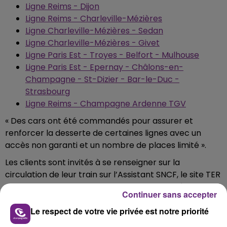
Ligne Reims - Dijon
Ligne Reims - Charleville-Mézières
Ligne Charleville-Mézières - Sedan
Ligne Charleville-Mézières - Givet
Ligne Paris Est - Troyes - Belfort - Mulhouse
Ligne Paris Est - Epernay - Châlons-en-
Champagne - St-Dizier - Bar-le-Duc -
Strasbourg
Ligne Reims - Champagne Ardenne TGV
« Des cars ont été commandés pour assurer et
renforcer la desserte de certaines lignes avec un
accès non garanti et un nombre de places limité ».
Les clients sont invités à se renseigner sur la
circulation de leur train sur l’Assistant SNCF, le site TER
Grand Est ainsi que sur tous les outils SNCF dès ce
Continuer sans accepter
samedi 17h.
Le respect de votre vie privée est notre priorité
Le communiqué précise que les perturbations sont