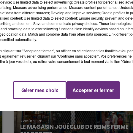
device; Use limited data to select advertising; Create profiles for personalised adver
lus imposé depuis le mois de novembre dernier.
11h00 - 16h00
vertising; Measure advertising performance; Measure content performance; Unders
LE WEEK-END CHAMPAGNE FM
ns of data from different sources; Develop and improve services; Create profiles to 
alised content; Use limited data to select content; Ensure security, prevent and detect
ertising and content; Save and communicate privacy choices. These technologies
la suite du départ précipité de Will Still.
and browsing data to offer following functionalities: Identify devices based on infor
eolocation data; Match and combine data from other data sources; Link different de
nsmitted automatically.
cliquant sur "Accepter et fermer", ou affiner en sélectionnant les finalités et/ou pa
 également refuser en cliquant sur "Continuer sans accepter". Vos préférences ne 
tre à jour vos choix, ou retirer votre consentement à tout moment via le lien "Gérer 
Gérer mes choix
Accepter et fermer
16h00 - 20h00
FM
Le Week-end Champagne FM
7 août 2026
LE MAGASIN JOUÉCLUB DE REIMS FERME