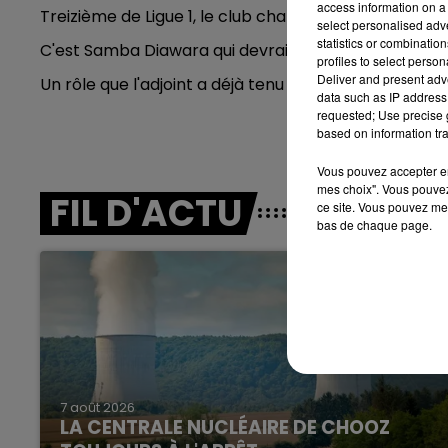
access information on a 
Treizième de Ligue 1, le club champenois ne s'est p
7h00 - 11h00
select personalised ad
BEST OF
statistics or combinatio
C'est Samba Diawara qui devrait assurer l'intérim.
profiles to select person
Deliver and present adv
Un rôle que l'adjoint a déjà tenu la saison dernière, à 
data such as IP address 
requested; Use precise g
based on information tra
Vous pouvez accepter en 
mes choix". Vous pouvez
FIL D'ACTU
ce site. Vous pouvez met
bas de chaque page.
11h00 - 16h00
Le week-end Champagne 
7 août 2026
LA CENTRALE NUCLÉAIRE DE CHOOZ