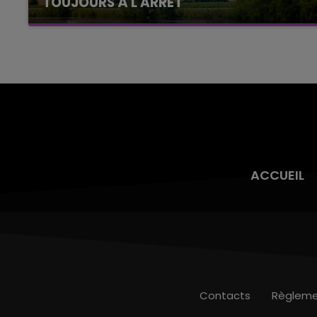
TOUJOURS À L'ARRÊT
Cela fait déjà une semaine que la centrale
nucléaire ardennaise est à l'arrêt. Une situation
justifiée par la sécheresse intense qui est
toujours présente.
ACCUEIL
Contacts
Règleme