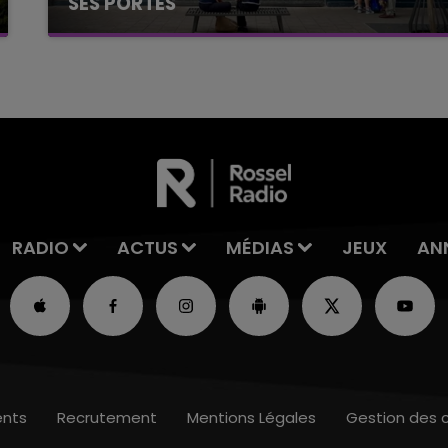
SES PORTES
C'était l'une des institutions du centre-ville
rémois. Le magasin JouéClub est contraint de
fermer ses portes.
RADIO
ACTUS
MÉDIAS
JEUX
AN
nts
Recrutement
Mentions Légales
Gestion des 