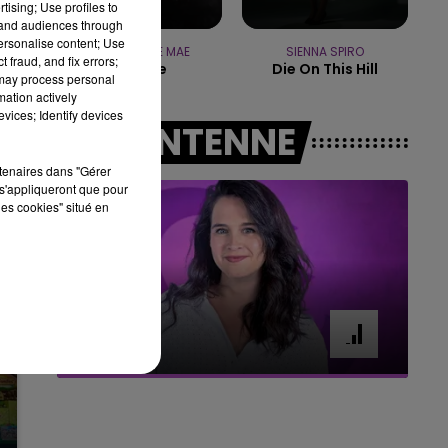
tising; Use profiles to
16h00 - 20h00
tand audiences through
LE WEEK-END CHAMPAGNE FM
personalise content; Use
CHRISTOPHE MAE
SIENNA SPIRO
 fraud, and fix errors;
La Lune
Die On This Hill
 may process personal
mation actively
vices; Identify devices
A L'ANTENNE
rtenaires dans "Gérer
s'appliqueront que pour
les cookies" situé en
7h00 - 11h00
BEST OF