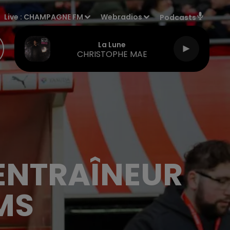
Live :
CHAMPAGNE FM
Webradios
Podcasts
La Lune
CHRISTOPHE MAE
'ENTRAÎNEUR
MS