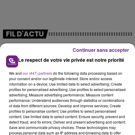
FIL D'ACTU
Continuer sans accepter
Le respect de votre vie privée est notre priorité
We and
our (447) partners
do the following data processing based on
your consent and/or our legitimate interest: Store and/or access
information on a device; Use limited data to select advertising; Create
profiles for personalised advertising; Use profiles to select personalised
5 août 2026
advertising; Measure advertising performance; Measure content
UN FEU DE REMORQUE BLOQUE LA
performance; Understand audiences through statistics or combinations
CIRCULATION DANS LES ARDENNES
of data from different sources; Develop and improve services; Create
profiles to personalise content; Use profiles to select personalised
Un feu de remorque s'est déclaré ce mercredi en
content; Use limited data to select content; Ensure security, prevent and
fin de matinée sur l'A34.
detect fraud, and fix errors; Deliver and present advertising and content;
Save and communicate privacy choices. These technologies may
process personal data such as IP address and browsing data to offer