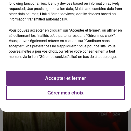
following functionalities: Identify devices based on information actively
requested; Use precise geolocation data; Match and combine data from
other data sources; Link different devices; Identify devices based on
information transmitted automatically.
Vous pouvez accepter en cliquant sur "Accepter et fermer", ou affiner en
5 août 2026
sélectionnant les finalités et/ou partenaires dans "Gérer mes choix".
VENEZ FÊTER CE WEEK-END
Vous pouvez également refuser en cliquant sur "Continuer sans
L'ANNIVERSAIRE DE WOINIC
accepter". Vos préférences ne s'appliqueront que pour ce site. Vous
pouvez mettre à jour vos choix, ou retirer votre consentement à tout
Ce samedi 8 août sera un grand jour :
moment via le lien "Gérer les cookies" situé en bas de chaque page.
l'anniversaire du plus gros sanglier du monde.
Une fête est donc organisée et vous êtes tous
TITRES DIFFUSÉS
conviés !
Accepter et fermer
8h13
8h13
8h10
8h10
Gérer mes choix