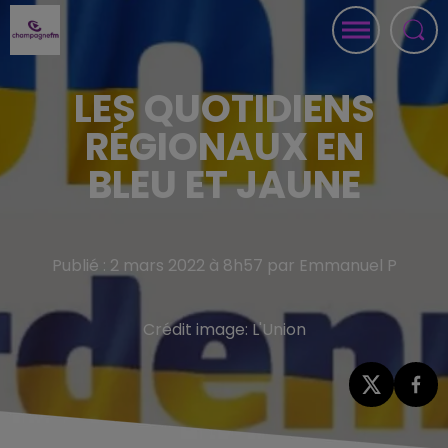
LES QUOTIDIENS
RÉGIONAUX EN
BLEU ET JAUNE
Publié : 2 mars 2022 à 8h57 par Emmanuel P
Crédit image:
L'Union