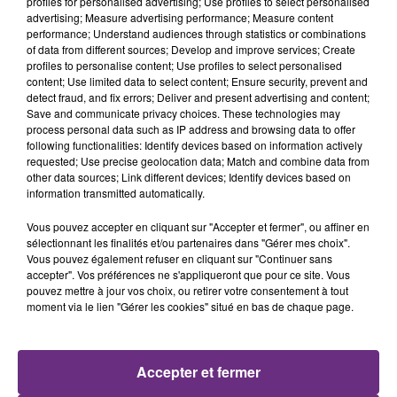
profiles for personalised advertising; Use profiles to select personalised
advertising; Measure advertising performance; Measure content
performance; Understand audiences through statistics or combinations
of data from different sources; Develop and improve services; Create
profiles to personalise content; Use profiles to select personalised
content; Use limited data to select content; Ensure security, prevent and
Il était actif au SDIS de la Marne depuis plus de 13 ans.
detect fraud, and fix errors; Deliver and present advertising and content;
Save and communicate privacy choices. These technologies may
Engagé en qualité de sapeur-pompier volontaire en juin
process personal data such as IP address and browsing data to offer
following functionalities: Identify devices based on information actively
2011, au centre d’incendie et de secours de Dormans puis
requested; Use precise geolocation data; Match and combine data from
à celui de Cumières.
other data sources; Link different devices; Identify devices based on
information transmitted automatically.
Après sa réussite au concours de sapeur-pompier
Vous pouvez accepter en cliquant sur "Accepter et fermer", ou affiner en
professionnel, il avait intégré le centre de Reims Witry,
sélectionnant les finalités et/ou partenaires dans "Gérer mes choix".
puis celui d’Epernay avant d’entrer en fonction au centre
Vous pouvez également refuser en cliquant sur "Continuer sans
accepter". Vos préférences ne s'appliqueront que pour ce site. Vous
de Reims Marchandeau en octobre 2022.
pouvez mettre à jour vos choix, ou retirer votre consentement à tout
moment via le lien "Gérer les cookies" situé en bas de chaque page.
FIL D'ACTU
Accepter et fermer