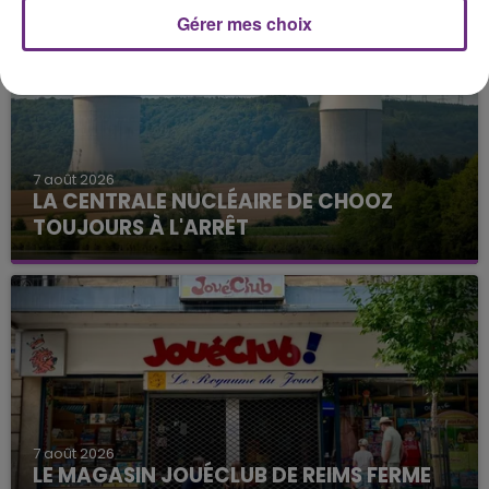
Gérer mes choix
7 août 2026
LA CENTRALE NUCLÉAIRE DE CHOOZ
TOUJOURS À L'ARRÊT
Cela fait déjà une semaine que la centrale
nucléaire ardennaise est à l'arrêt. Une situation
justifiée par la sécheresse intense qui est toujours
présente.
7 août 2026
LE MAGASIN JOUÉCLUB DE REIMS FERME