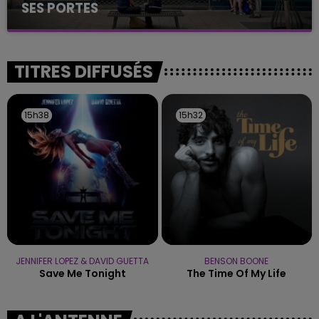
SES PORTES
C'était l'une des institutions du centre-ville
rémois. Le magasin JouéClub est contraint de
fermer ses portes.
TITRES DIFFUSÉS
15h38
15h38
15h32
15h32
JENNIFER LOPEZ & DAVID GUETTA
BENSON BOONE
Save Me Tonight
The Time Of My Life