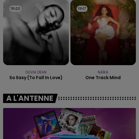
11h20
11h20
11h17
11h17
OLIVIA DEAN
NAÏKA
So Easy (to Fall In Love)
One Track Mind
A L'ANTENNE