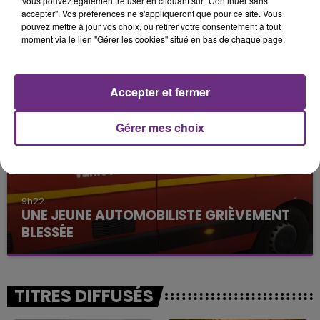
Vous pouvez également refuser en cliquant sur "Continuer sans
accepter". Vos préférences ne s'appliqueront que pour ce site. Vous
10h16
pouvez mettre à jour vos choix, ou retirer votre consentement à tout
LE MAGASIN JOUÉCLUB DE REIMS FERME
moment via le lien "Gérer les cookies" situé en bas de chaque page.
SES PORTES
C'était l'une des institutions du centre-ville
rémois. Le magasin JouéClub est contraint de
Accepter et fermer
fermer ses portes.
Gérer mes choix
9h22
UNE JEUNE AUTOMOBILISTE GRIÈVEMENT
BLESSÉE
Une automobiliste s'est retrouvée piégée dans
son véhicule après une collision avec un poids
lourd. Très grièvement blessée, la jeune femme
TITRES DIFFUSÉS
de 20 ans a été...