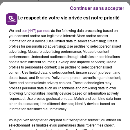
semer les policiers du même coup.
Continuer sans accepter
Il abandonne finalement le camion un peu plus loin, dans
Le respect de votre vie privée est notre priorité
une rue de Pontault-Combault.
We and
our (447) partners
do the following data processing based on
Les malfaiteurs ont pris la fuite en laissant la marchandise
your consent and/or our legitimate interest: Store and/or access
information on a device; Use limited data to select advertising; Create
derrière eux.
profiles for personalised advertising; Use profiles to select personalised
advertising; Measure advertising performance; Measure content
La police judiciaire de Reims est en charge de l’enquête.
performance; Understand audiences through statistics or combinations
of data from different sources; Develop and improve services; Create
profiles to personalise content; Use profiles to select personalised
content; Use limited data to select content; Ensure security, prevent and
detect fraud, and fix errors; Deliver and present advertising and content;
FIL D'ACTU
Save and communicate privacy choices. These technologies may
process personal data such as IP address and browsing data to offer
following functionalities: Identify devices based on information actively
requested; Use precise geolocation data; Match and combine data from
other data sources; Link different devices; Identify devices based on
information transmitted automatically.
Vous pouvez accepter en cliquant sur "Accepter et fermer", ou affiner en
sélectionnant les finalités et/ou partenaires dans "Gérer mes choix".