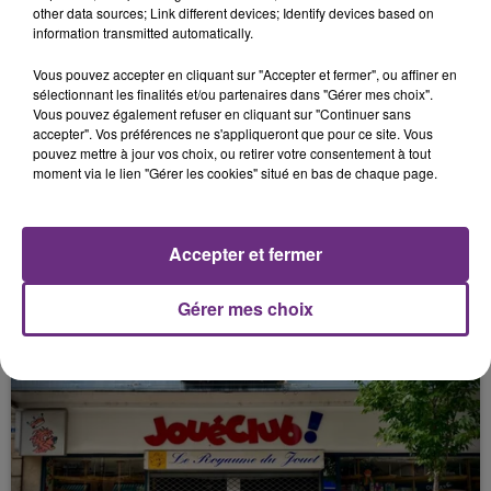
other data sources; Link different devices; Identify devices based on
information transmitted automatically.
FIL D'ACTU
Vous pouvez accepter en cliquant sur "Accepter et fermer", ou affiner en
sélectionnant les finalités et/ou partenaires dans "Gérer mes choix".
Vous pouvez également refuser en cliquant sur "Continuer sans
accepter". Vos préférences ne s'appliqueront que pour ce site. Vous
pouvez mettre à jour vos choix, ou retirer votre consentement à tout
moment via le lien "Gérer les cookies" situé en bas de chaque page.
Accepter et fermer
11h37
LA CENTRALE NUCLÉAIRE DE CHOOZ
TOUJOURS À L'ARRÊT
Gérer mes choix
Cela fait déjà une semaine que la centrale
nucléaire ardennaise est à l'arrêt. Une situation
justifiée par la sécheresse intense qui est toujours
présente.