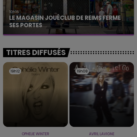
10h16
LE MAGASIN JOUÉCLUB DE REIMS FERME
SES PORTES
C'était l'une des institutions du centre-ville
rémois. Le magasin JouéClub est contraint de
fermer ses portes.
TITRES DIFFUSÉS
19h12
19h12
19h08
19h08
OPHELIE WINTER
AVRIL LAVIGNE