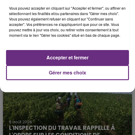
Vous pouvez accepter en cliquant sur "Accepter et fermer", ou affiner en
sélectionnant les finalités et/ou partenaires dans "Gérer mes choix".
Vous pouvez également refuser en cliquant sur "Continuer sans
accepter". Vos préférences ne s'appliqueront que pour ce site. Vous
pouvez mettre à jour vos choix, ou retirer votre consentement à tout
moment via le lien "Gérer les cookies" situé en bas de chaque page.
6 août 2026
SI TOUT LE MONDE FAIT ÇA, MOI L'ANNÉE
Accepter et fermer
PROCHAINE JE VENDANGE EN...
La vendange en Champagne a débuté ce jeudi 6
Gérer mes choix
août dans la commune de Montgueux (Aube). Du
jamais vu !
6 août 2026
L'INSPECTION DU TRAVAIL RAPPELLE À