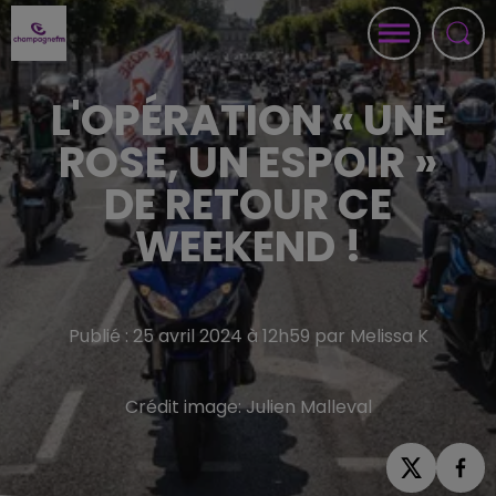
L'OPÉRATION « UNE
ROSE, UN ESPOIR »
DE RETOUR CE
WEEKEND !
Publié : 25 avril 2024 à 12h59 par Melissa K
Crédit image:
Julien Malleval