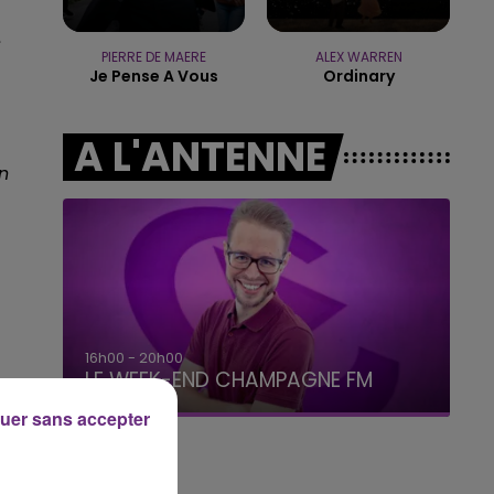
7h00 - 12h00
LE WEEK-END CHAMPAGNE FM
e
PIERRE DE MAERE
ALEX WARREN
Je Pense A Vous
Ordinary
A L'ANTENNE
n
16h00 - 20h00
LE WEEK-END CHAMPAGNE FM
uer sans accepter