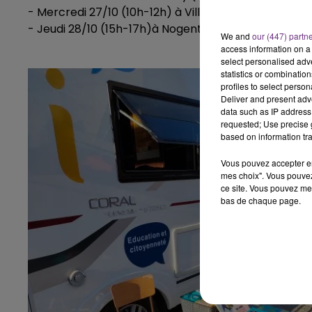
- Mercredi 27/10 (10h-12h) à Villegusien le Lac (park
- Jeudi 28/10 (15h-17h)à Nogent (Parc Minel)
We and
our (447) partn
access information on a 
select personalised ad
statistics or combinatio
profiles to select person
Deliver and present adv
data such as IP address 
requested; Use precise g
based on information tra
Vous pouvez accepter en 
mes choix". Vous pouvez
ce site. Vous pouvez met
bas de chaque page.