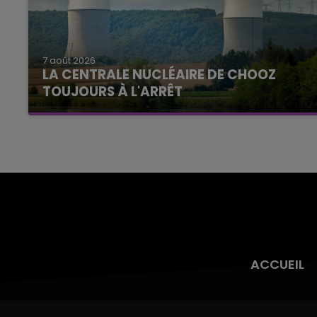
7 août 2026
LA CENTRALE NUCLÉAIRE DE CHOOZ
TOUJOURS À L'ARRÊT
Cela fait déjà une semaine que la centrale
nucléaire ardennaise est à l'arrêt. Une situation
justifiée par la sécheresse intense qui est
toujours présente.
ACCUEIL