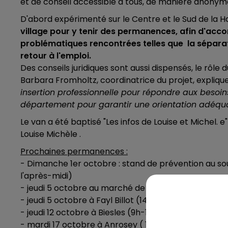
et de conseil accessible à tous, de manière anonyme
7h00 - 12h00
LE WEEK-END CHAMPAGNE FM
D'abord expérimenté sur le Centre et le Sud de la
village pour y tenir des permanences, afin d'acc
problématiques rencontrées telles que la séparati
retour à l'emploi.
Des conseils juridiques sont aussi dispensés, le rôle d
Barbara Fromholtz, coordinatrice du projet, explique 
insertion professionnelle pour répondre aux besoin
département pour garantir une orientation adéqu
Le van a été baptisé "Les infos de Louise et Michel.
Louise Michèle .
Prochaines permanences :
- Dimanche 1er octobre : stand de prévention au so
16h00 - 20h00
GNE FM
LE WEEK-END CHAMPAGNE F
l'après-midi)
- jeudi 5 octobre au marché de Chalindrey (8h-12h)
- jeudi 5 octobre à Fayl Billot (14h-17h, lieu à confir
- jeudi 12 octobre à Biesles (9h-12h, devant la mairie
- mardi 17 octobre à Anrosey ( 14h-17h, devant la ma