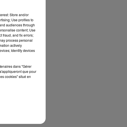
erest: Store and/or
tising; Use profiles to
tand audiences through
personalise content; Use
 fraud, and fix errors;
 may process personal
mation actively
vices; Identify devices
rtenaires dans "Gérer
s'appliqueront que pour
les cookies" situé en