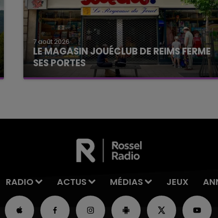
7 août 2026
LE MAGASIN JOUÉCLUB DE REIMS FERME
SES PORTES
C'était l'une des institutions du centre-ville
rémois. Le magasin JouéClub est contraint de
fermer ses portes.
RADIO
ACTUS
MÉDIAS
JEUX
AN