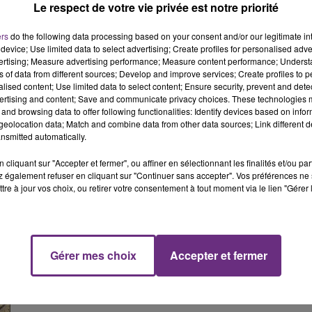
Le respect de votre vie privée est notre priorité
ing de la mairie)
ers
do the following data processing based on your consent and/or our legitimate int
device; Use limited data to select advertising; Create profiles for personalised adver
vertising; Measure advertising performance; Measure content performance; Unders
ns of data from different sources; Develop and improve services; Create profiles to 
alised content; Use limited data to select content; Ensure security, prevent and detect
ertising and content; Save and communicate privacy choices. These technologies
and browsing data to offer following functionalities: Identify devices based on infor
eolocation data; Match and combine data from other data sources; Link different de
nsmitted automatically.
cliquant sur "Accepter et fermer", ou affiner en sélectionnant les finalités et/ou pa
 également refuser en cliquant sur "Continuer sans accepter". Vos préférences ne 
tre à jour vos choix, ou retirer votre consentement à tout moment via le lien "Gérer 
Gérer mes choix
Accepter et fermer