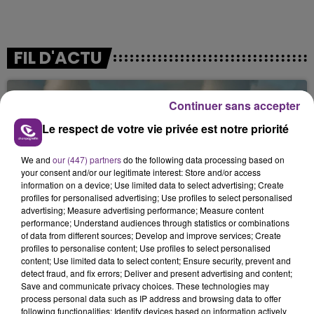
FIL D'ACTU
Continuer sans accepter
Le respect de votre vie privée est notre priorité
We and
our (447) partners
do the following data processing based on
your consent and/or our legitimate interest: Store and/or access
information on a device; Use limited data to select advertising; Create
11h37
profiles for personalised advertising; Use profiles to select personalised
LA CENTRALE NUCLÉAIRE DE CHOOZ
advertising; Measure advertising performance; Measure content
TOUJOURS À L'ARRÊT
performance; Understand audiences through statistics or combinations
of data from different sources; Develop and improve services; Create
Cela fait déjà une semaine que la centrale
profiles to personalise content; Use profiles to select personalised
nucléaire ardennaise est à l'arrêt. Une situation
content; Use limited data to select content; Ensure security, prevent and
detect fraud, and fix errors; Deliver and present advertising and content;
justifiée par la sécheresse intense qui est toujours
Save and communicate privacy choices. These technologies may
présente.
process personal data such as IP address and browsing data to offer
following functionalities: Identify devices based on information actively