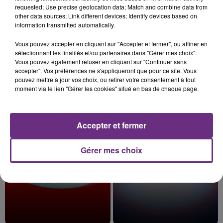
requested; Use precise geolocation data; Match and combine data from
other data sources; Link different devices; Identify devices based on
information transmitted automatically.
10h16
Vous pouvez accepter en cliquant sur "Accepter et fermer", ou affiner en
LE MAGASIN JOUÉCLUB DE REIMS FERME
sélectionnant les finalités et/ou partenaires dans "Gérer mes choix".
SES PORTES
Vous pouvez également refuser en cliquant sur "Continuer sans
accepter". Vos préférences ne s'appliqueront que pour ce site. Vous
C'était l'une des institutions du centre-ville
pouvez mettre à jour vos choix, ou retirer votre consentement à tout
rémois. Le magasin JouéClub est contraint de
moment via le lien "Gérer les cookies" situé en bas de chaque page.
fermer ses portes.
TITRES DIFFUSÉS
Accepter et fermer
17h34
17h34
17h28
17h28
Gérer mes choix