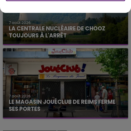
7 août 2026
LA CENTRALE NUCLÉAIRE DE CHOOZ
TOUJOURS À L'ARRÊT
Cela fait déjà une semaine que la centrale
nucléaire ardennaise est à l'arrêt. Une situation
justifiée par la sécheresse intense qui est toujours
présente.
7 août 2026
LE MAGASIN JOUÉCLUB DE REIMS FERME
SES PORTES
C'était l'une des institutions du centre-ville
rémois. Le magasin JouéClub est contraint de
fermer ses portes.