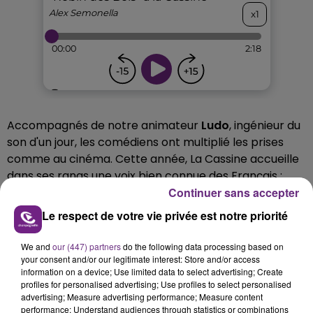
Accompagnés de notre animateur
Ludo
, ingénieur du
son d'un jour, les comédiens ont multiplié les prises
comme au cinéma. Cette année, La Cassine accueille
dans ses rangs une voix bien connue des Français :
celle de
Maïk Darah
, voix française de
Continuer sans accepter
Whoopi
Goldberg
ou encore Courteney Cox dans la série
Le respect de votre vie privée est notre priorité
Friends. La comédienne officiera en tant que
narratrice
.
We and
our (447) partners
do the following data processing based on
your consent and/or our legitimate interest: Store and/or access
Les différents enregistrements sont actuellement en
information on a device; Use limited data to select advertising; Create
phase de montage. Rendez-vous dès le 16 juillet pour
profiles for personalised advertising; Use profiles to select personalised
advertising; Measure advertising performance; Measure content
découvrir le nouveau spectacle de La Cassine.
performance; Understand audiences through statistics or combinations