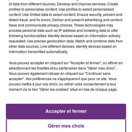
of data from different sources; Develop and improve services; Create
profiles to personalise content; Use profiles to select personalised
Quand
@lacassineoff
enregistre son nouveau
content; Use limited data to select content; Ensure security, prevent and
spectacle dans le studio de
@champagnefm
, c’est
detect fraud, and fix errors; Deliver and present advertising and content;
yauque nem ! Une journée entière d’enregistrement
Save and communicate privacy choices. These technologies may
process personal data such as IP address and browsing data to offer
pour 40 acteurs de 7 à 77 ans🎙
following functionalities: Identify devices based on information actively
RDV en juillet à La Cassine en
#Ardenne
pour
requested; Use precise geolocation data; Match and combine data from
découvrir ce Robin des bois de chez nous 🏹🌳
other data sources; Link different devices; Identify devices based on
information transmitted automatically.
@UnionArdennais
pic.twitter.com/kGIwCcafmE
— Guillaume Lévy (@LevyGuillaume)
April 23, 2022
Vous pouvez accepter en cliquant sur "Accepter et fermer", ou affiner en
sélectionnant les finalités et/ou partenaires dans "Gérer mes choix".
Vous pouvez également refuser en cliquant sur "Continuer sans
accepter". Vos préférences ne s'appliqueront que pour ce site. Vous
pouvez mettre à jour vos choix, ou retirer votre consentement à tout
moment via le lien "Gérer les cookies" situé en bas de chaque page.
FIL D'ACTU
Accepter et fermer
Gérer mes choix