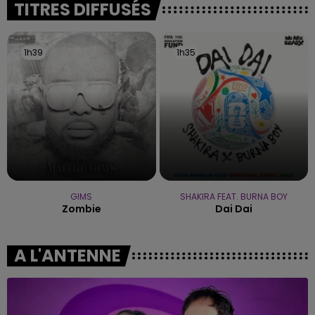
TITRES DIFFUSÉS
1h39
1h39
1h35
1h35
GIMS
SHAKIRA FEAT. BURNA BOY
Zombie
Dai Dai
A L'ANTENNE