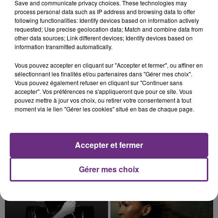
Save and communicate privacy choices. These technologies may
août dans la commune de Montgueux (Aube). Du
process personal data such as IP address and browsing data to offer
jamais vu !
following functionalities: Identify devices based on information actively
requested; Use precise geolocation data; Match and combine data from
other data sources; Link different devices; Identify devices based on
information transmitted automatically.
Vous pouvez accepter en cliquant sur "Accepter et fermer", ou affiner en
sélectionnant les finalités et/ou partenaires dans "Gérer mes choix".
Vous pouvez également refuser en cliquant sur "Continuer sans
6 août 2026
L'INSPECTION DU TRAVAIL RAPPELLE À
accepter". Vos préférences ne s'appliqueront que pour ce site. Vous
pouvez mettre à jour vos choix, ou retirer votre consentement à tout
L'ORDRE SUR LES CONDITIONS DE...
moment via le lien "Gérer les cookies" situé en bas de chaque page.
Alors que les dates de début des vendange 2026
s'est avéré être plus précoce que prévu,
l'inspection du Travail en profite pour rappeler
Accepter et fermer
TITRES DIFFUSÉS
les conditions de...
Gérer mes choix
1h29
1h29
1h26
1h26