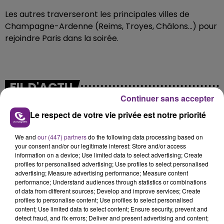
Les autres traverseront les principales villes de
Champagne-Ardenne (Reims, Troyes, Châlons...) pour
rejoindre Paris dans la soirée.
FIL D'ACTU
Continuer sans accepter
Le respect de votre vie privée est notre priorité
We and
our (447) partners
do the following data processing based on
your consent and/or our legitimate interest: Store and/or access
information on a device; Use limited data to select advertising; Create
profiles for personalised advertising; Use profiles to select personalised
advertising; Measure advertising performance; Measure content
performance; Understand audiences through statistics or combinations
6 août 2026
of data from different sources; Develop and improve services; Create
SI TOUT LE MONDE FAIT ÇA, MOI L'ANNÉE
profiles to personalise content; Use profiles to select personalised
PROCHAINE JE VENDANGE EN...
content; Use limited data to select content; Ensure security, prevent and
La vendange en Champagne a débuté ce jeudi 6
detect fraud, and fix errors; Deliver and present advertising and content;