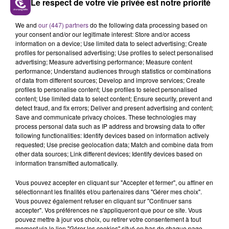
Le respect de votre vie privée est notre priorité
quand ils peuvent repartir avec un petit job c’est
super, ça leur permet aussi de pouvoir être plus
We and
our (447) partners
do the following data processing based on
serein dans leurs études
».
your consent and/or our legitimate interest: Store and/or access
information on a device; Use limited data to select advertising; Create
profiles for personalised advertising; Use profiles to select personalised
advertising; Measure advertising performance; Measure content
performance; Understand audiences through statistics or combinations
FIL D'ACTU
of data from different sources; Develop and improve services; Create
profiles to personalise content; Use profiles to select personalised
content; Use limited data to select content; Ensure security, prevent and
detect fraud, and fix errors; Deliver and present advertising and content;
Save and communicate privacy choices. These technologies may
process personal data such as IP address and browsing data to offer
following functionalities: Identify devices based on information actively
requested; Use precise geolocation data; Match and combine data from
other data sources; Link different devices; Identify devices based on
information transmitted automatically.
11h37
Vous pouvez accepter en cliquant sur "Accepter et fermer", ou affiner en
LA CENTRALE NUCLÉAIRE DE CHOOZ
sélectionnant les finalités et/ou partenaires dans "Gérer mes choix".
TOUJOURS À L'ARRÊT
Vous pouvez également refuser en cliquant sur "Continuer sans
accepter". Vos préférences ne s'appliqueront que pour ce site. Vous
Cela fait déjà une semaine que la centrale
pouvez mettre à jour vos choix, ou retirer votre consentement à tout
nucléaire ardennaise est à l'arrêt. Une situation
moment via le lien "Gérer les cookies" situé en bas de chaque page.