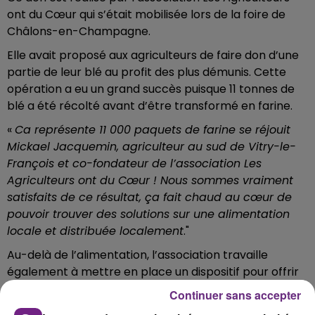
ont du Cœur qui s’était mobilisée lors de la foire de
Châlons-en-Champagne.
Elle avait proposé aux agriculteurs de faire don d’une
partie de leur blé au profit des plus démunis. Cette
opération a eu un grand succès puisque 11 tonnes de
blé a été récolté avant d’être transformé en farine.
«
Ca représente 11 000 paquets de farine se réjouit
Mickael Jacquemin, agriculteur au sud de Vitry-le-
François et co-fondateur de l’association Les
Agriculteurs ont du Cœur ! Nous sommes vraiment
satisfaits de ce résultat, ça fait chaud au cœur de
pouvoir trouver des solutions sur une alimentation
locale et distribuée localement
."
Au-delà de l’alimentation, l’association travaille
également à mettre en place un dispositif pour offrir
des emplois : «
il y a des gens qui viennent chercher
Continuer sans accepter
des dons alimentaires, notamment des étudiants, et