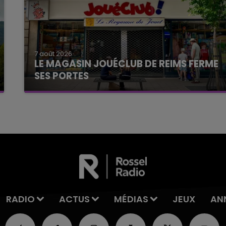
7 août 2026
LE MAGASIN JOUÉCLUB DE REIMS FERME
SES PORTES
C'était l'une des institutions du centre-ville
rémois. Le magasin JouéClub est contraint de
fermer ses portes.
RADIO
ACTUS
MÉDIAS
JEUX
AN