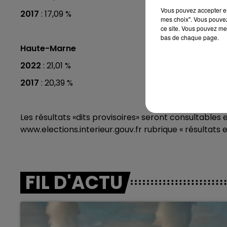
Vous pouvez accepter en 
2017
: 17,09 %
mes choix". Vous pouvez
ce site. Vous pouvez met
bas de chaque page.
Haute-Marne
2022
: 21,01 %
2017
: 20,39 %
Les résultats «dits provisoires» seront consultables en
www.elections.interieur.gouv.fr rubrique « résultats e
FIL D'ACTU