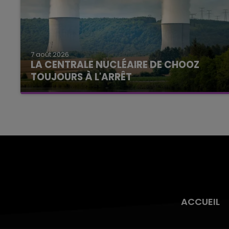
7 août 2026
LA CENTRALE NUCLÉAIRE DE CHOOZ
TOUJOURS À L'ARRÊT
Cela fait déjà une semaine que la centrale
nucléaire ardennaise est à l'arrêt. Une situation
justifiée par la sécheresse intense qui est
toujours présente.
ACCUEIL