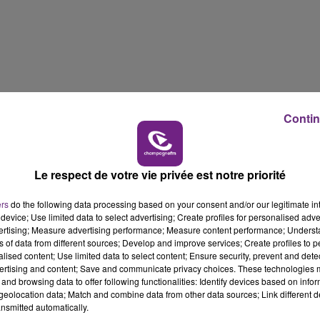
11h00 - 16h00
LE WEEK-END CHAMPAGNE FM
Contin
Le respect de votre vie privée est notre priorité
ers
do the following data processing based on your consent and/or our legitimate int
device; Use limited data to select advertising; Create profiles for personalised adver
vertising; Measure advertising performance; Measure content performance; Unders
16h00 - 20h00
FM
Le Week-end Champagne FM
ns of data from different sources; Develop and improve services; Create profiles to 
alised content; Use limited data to select content; Ensure security, prevent and detect
ertising and content; Save and communicate privacy choices. These technologies
and browsing data to offer following functionalities: Identify devices based on infor
eolocation data; Match and combine data from other data sources; Link different de
nsmitted automatically.