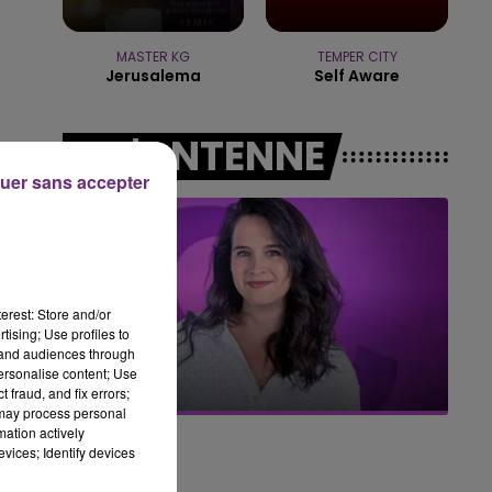
16h00 - 20h00
LE WEEK-END CHAMPAGNE FM
MASTER KG
TEMPER CITY
Jerusalema
Self Aware
A L'ANTENNE
uer sans accepter
erest: Store and/or
tising; Use profiles to
tand audiences through
7h00 - 11h00
BEST OF
personalise content; Use
 fraud, and fix errors;
 may process personal
mation actively
vices; Identify devices