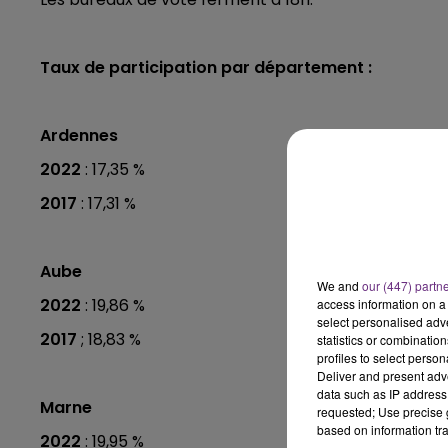
7h00 - 11h00
BEST OF
Taux de participation par département :
Ardennes
2022
: 17,35 %
2017
: 17,31 %
Aube
We and
our (447) partn
2022
: 19,86 %
access information on a 
select personalised ad
11h00 - 16h00
2017
; 18,83 %
Le week-end Champagne 
statistics or combinatio
profiles to select person
Deliver and present adv
data such as IP address 
Marne
requested; Use precise g
based on information tra
2022
: 19,95 %