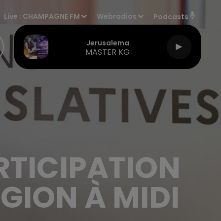
Live :
CHAMPAGNE FM
Webradios
Podcasts
Jerusalema
MASTER KG
ARTICIPATION
GION À MIDI