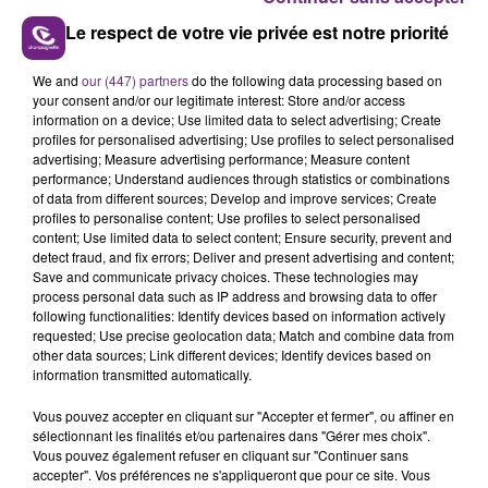
Troisième circonscription
Le respect de votre vie privée est notre priorité
Réélection sans problème également pour Jean-Luc
Warsmann (DVD) qui recueille 67,75% des voix face à
We and
our (447) partners
do the following data processing based on
David Lemoine (RN).
your consent and/or our legitimate interest: Store and/or access
information on a device; Use limited data to select advertising; Create
profiles for personalised advertising; Use profiles to select personalised
advertising; Measure advertising performance; Measure content
performance; Understand audiences through statistics or combinations
of data from different sources; Develop and improve services; Create
profiles to personalise content; Use profiles to select personalised
FIL D'ACTU
content; Use limited data to select content; Ensure security, prevent and
detect fraud, and fix errors; Deliver and present advertising and content;
Save and communicate privacy choices. These technologies may
process personal data such as IP address and browsing data to offer
following functionalities: Identify devices based on information actively
requested; Use precise geolocation data; Match and combine data from
other data sources; Link different devices; Identify devices based on
information transmitted automatically.
Vous pouvez accepter en cliquant sur "Accepter et fermer", ou affiner en
sélectionnant les finalités et/ou partenaires dans "Gérer mes choix".
7 août 2026
Vous pouvez également refuser en cliquant sur "Continuer sans
LA CENTRALE NUCLÉAIRE DE CHOOZ
accepter". Vos préférences ne s'appliqueront que pour ce site. Vous