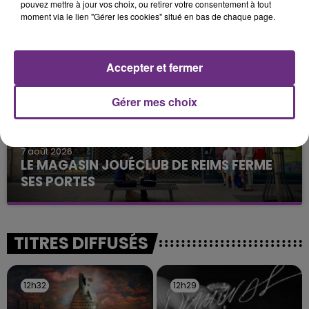
pouvez mettre à jour vos choix, ou retirer votre consentement à tout
TOUJOURS À L'ARRÊT
moment via le lien "Gérer les cookies" situé en bas de chaque page.
Cela fait déjà une semaine que la centrale
nucléaire ardennaise est à l'arrêt. Une situation
justifiée par la sécheresse intense qui est toujours
Accepter et fermer
présente.
Gérer mes choix
7 août 2026
LE MAGASIN JOUÉCLUB DE REIMS FERME
SES PORTES
C'était l'une des institutions du centre-ville
rémois. Le magasin JouéClub est contraint de
fermer ses portes.
TITRES DIFFUSÉS
12h32
12h32
12h29
12h29