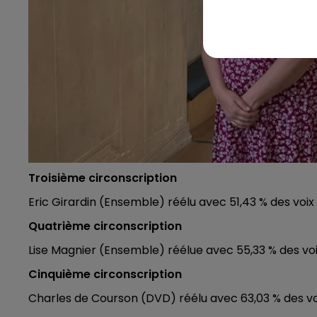
Troisième circonscription
Eric Girardin (Ensemble) réélu avec 51,43 % des voix
Quatrième circonscription
Lise Magnier (Ensemble) réélue avec 55,33 % des vo
Cinquième circonscription
Charles de Courson (DVD) réélu avec 63,03 % des voi