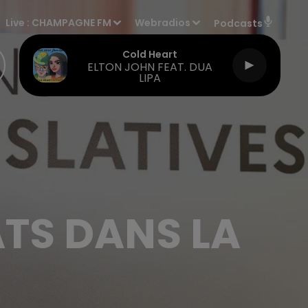
Live :
CHAMPAGNE FM
Webradios
Podcasts
Cold Heart
ELTON JOHN FEAT. DUA
LIPA
ATS DANS LA