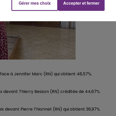
Gérer mes choix
Accepter et fermer
 face à Jennifer Marc (RN) qui obtient 48,57%.
ix devant Thierry Besson (RN) créditée de 44,67%.
x devant Pierre Thionnet (RN) qui obtient 36,97%.