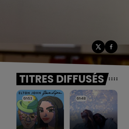
TITRES DIFFUSÉS
6h53
6h53
6h48
6h48