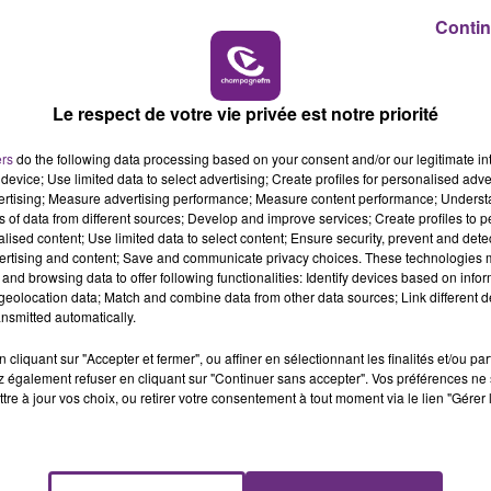
Contin
Le respect de votre vie privée est notre priorité
 devant Lynda Meguenine (Nupes) qui recueille 45,18%.
ers
do the following data processing based on your consent and/or our legitimate int
device; Use limited data to select advertising; Create profiles for personalised adver
vertising; Measure advertising performance; Measure content performance; Unders
ns of data from different sources; Develop and improve services; Create profiles to 
alised content; Use limited data to select content; Ensure security, prevent and detect
ertising and content; Save and communicate privacy choices. These technologies
and browsing data to offer following functionalities: Identify devices based on infor
eolocation data; Match and combine data from other data sources; Link different de
nsmitted automatically.
cliquant sur "Accepter et fermer", ou affiner en sélectionnant les finalités et/ou pa
 également refuser en cliquant sur "Continuer sans accepter". Vos préférences ne 
tre à jour vos choix, ou retirer votre consentement à tout moment via le lien "Gérer 