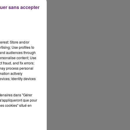
uer sans accepter
erest: Store and/or
tising; Use profiles to
tand audiences through
personalise content; Use
 fraud, and fix errors;
 may process personal
mation actively
vices; Identify devices
rtenaires dans "Gérer
s'appliqueront que pour
les cookies" situé en