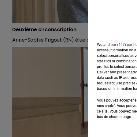
Deuxième circonscription
Anne-Sophie Frigout (RN) élue avec 54,82% des voix
We and
our (447) partn
access information on a 
select personalised ad
statistics or combinatio
profiles to select person
Deliver and present adv
data such as IP address 
requested; Use precise g
based on information tra
Vous pouvez accepter en 
mes choix". Vous pouvez
ce site. Vous pouvez met
bas de chaque page.