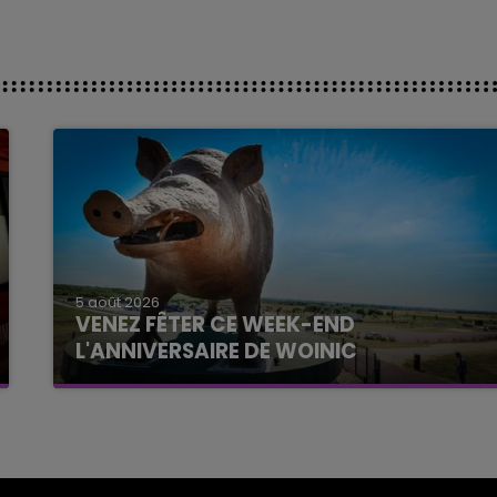
5 août 2026
VENEZ FÊTER CE WEEK-END
L'ANNIVERSAIRE DE WOINIC
Ce samedi 8 août sera un grand jour :
l'anniversaire du plus gros sanglier du monde.
Une fête est donc organisée et vous êtes tous
conviés !