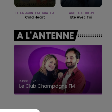
14h00 - 15h00
LA RADIO POP
ELTON JOHN FEAT. DUA LIPA
ADELE CASTILLON
Cold Heart
Ete Avec Toi
A L'ANTENNE
19h00 - 19h15
LA POP MACHINE - CHAMPAGNE FM