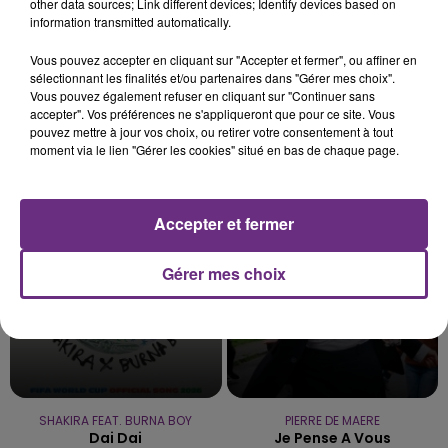
other data sources; Link different devices; Identify devices based on
information transmitted automatically.
7 août 2026
LE MAGASIN JOUÉCLUB DE REIMS FERME
Vous pouvez accepter en cliquant sur "Accepter et fermer", ou affiner en
SES PORTES
sélectionnant les finalités et/ou partenaires dans "Gérer mes choix".
C'était l'une des institutions du centre-ville
Vous pouvez également refuser en cliquant sur "Continuer sans
rémois. Le magasin JouéClub est contraint de
accepter". Vos préférences ne s'appliqueront que pour ce site. Vous
pouvez mettre à jour vos choix, ou retirer votre consentement à tout
fermer ses portes.
TITRES DIFFUSÉS
moment via le lien "Gérer les cookies" situé en bas de chaque page.
9h01
9h01
8h58
8h58
Accepter et fermer
Gérer mes choix
SHAKIRA FEAT. BURNA BOY
PIERRE DE MAERE
Dai Dai
Je Pense A Vous