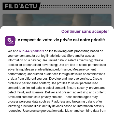
FIL D'ACTU
Continuer sans accepter
Le respect de votre vie privée est notre priorité
We and
our (447) partners
do the following data processing based on
your consent and/or our legitimate interest: Store and/or access
7 août 2026
LA CENTRALE NUCLÉAIRE DE CHOOZ
information on a device; Use limited data to select advertising; Create
profiles for personalised advertising; Use profiles to select personalised
TOUJOURS À L'ARRÊT
advertising; Measure advertising performance; Measure content
Cela fait déjà une semaine que la centrale
performance; Understand audiences through statistics or combinations
of data from different sources; Develop and improve services; Create
nucléaire ardennaise est à l'arrêt. Une situation
profiles to personalise content; Use profiles to select personalised
justifiée par la sécheresse intense qui est toujours
content; Use limited data to select content; Ensure security, prevent and
présente.
detect fraud, and fix errors; Deliver and present advertising and content;
Save and communicate privacy choices. These technologies may
process personal data such as IP address and browsing data to offer
following functionalities: Identify devices based on information actively
requested; Use precise geolocation data; Match and combine data from