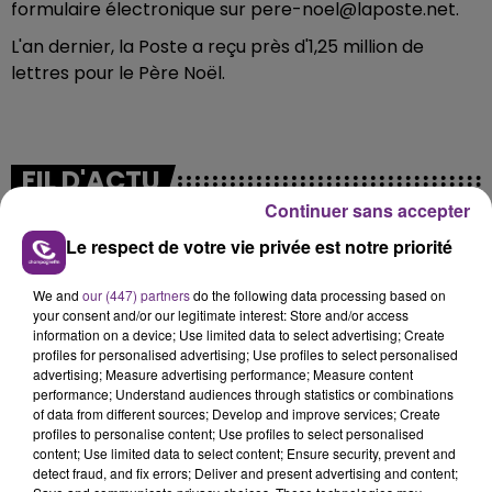
formulaire électronique sur pere-noel@laposte.net.
L'an dernier, la Poste a reçu près d'1,25 million de
lettres pour le Père Noël.
FIL D'ACTU
Continuer sans accepter
Le respect de votre vie privée est notre priorité
We and
our (447) partners
do the following data processing based on
your consent and/or our legitimate interest: Store and/or access
information on a device; Use limited data to select advertising; Create
profiles for personalised advertising; Use profiles to select personalised
advertising; Measure advertising performance; Measure content
7 août 2026
performance; Understand audiences through statistics or combinations
LA CENTRALE NUCLÉAIRE DE CHOOZ
of data from different sources; Develop and improve services; Create
profiles to personalise content; Use profiles to select personalised
TOUJOURS À L'ARRÊT
content; Use limited data to select content; Ensure security, prevent and
Cela fait déjà une semaine que la centrale
detect fraud, and fix errors; Deliver and present advertising and content;