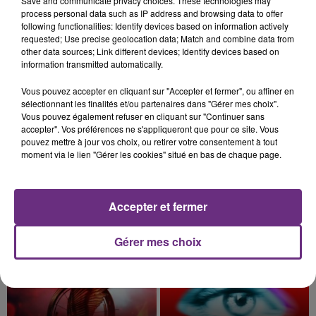
Save and communicate privacy choices. These technologies may
nucléaire ardennaise est à l'arrêt. Une situation
process personal data such as IP address and browsing data to offer
justifiée par la sécheresse intense qui est toujours
following functionalities: Identify devices based on information actively
présente.
requested; Use precise geolocation data; Match and combine data from
other data sources; Link different devices; Identify devices based on
information transmitted automatically.
Vous pouvez accepter en cliquant sur "Accepter et fermer", ou affiner en
sélectionnant les finalités et/ou partenaires dans "Gérer mes choix".
7 août 2026
Vous pouvez également refuser en cliquant sur "Continuer sans
LE MAGASIN JOUÉCLUB DE REIMS FERME
accepter". Vos préférences ne s'appliqueront que pour ce site. Vous
SES PORTES
pouvez mettre à jour vos choix, ou retirer votre consentement à tout
moment via le lien "Gérer les cookies" situé en bas de chaque page.
C'était l'une des institutions du centre-ville
rémois. Le magasin JouéClub est contraint de
fermer ses portes.
TITRES DIFFUSÉS
Accepter et fermer
Gérer mes choix
1h03
1h03
1h00
1h00