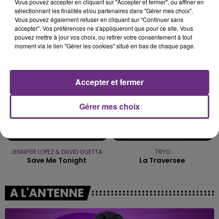
rémois. Le magasin JouéClub est contraint de
Vous pouvez accepter en cliquant sur "Accepter et fermer", ou affiner en
sélectionnant les finalités et/ou partenaires dans "Gérer mes choix".
fermer ses portes.
TITRES DIFFUSÉS
Vous pouvez également refuser en cliquant sur "Continuer sans
accepter". Vos préférences ne s'appliqueront que pour ce site. Vous
pouvez mettre à jour vos choix, ou retirer votre consentement à tout
moment via le lien "Gérer les cookies" situé en bas de chaque page.
18h00
18h00
17h56
17h56
Accepter et fermer
Gérer mes choix
JENNIFER LOPEZ & DAVID GUETTA
TRYO
Save Me Tonight
La Traversee
A L'ANTENNE