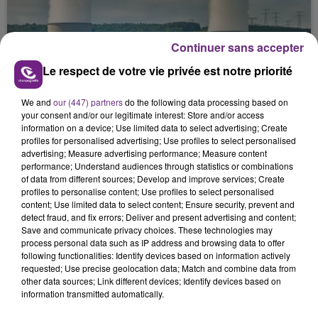
Continuer sans accepter
Le respect de votre vie privée est notre priorité
7 août 2026
LA CENTRALE NUCLÉAIRE DE CHOOZ
We and
our (447) partners
do the following data processing based on
TOUJOURS À L'ARRÊT
your consent and/or our legitimate interest: Store and/or access
Cela fait déjà une semaine que la centrale
information on a device; Use limited data to select advertising; Create
profiles for personalised advertising; Use profiles to select personalised
nucléaire ardennaise est à l'arrêt. Une situation
advertising; Measure advertising performance; Measure content
justifiée par la sécheresse intense qui est toujours
performance; Understand audiences through statistics or combinations
présente.
of data from different sources; Develop and improve services; Create
profiles to personalise content; Use profiles to select personalised
content; Use limited data to select content; Ensure security, prevent and
detect fraud, and fix errors; Deliver and present advertising and content;
Save and communicate privacy choices. These technologies may
process personal data such as IP address and browsing data to offer
7 août 2026
following functionalities: Identify devices based on information actively
LE MAGASIN JOUÉCLUB DE REIMS FERME
requested; Use precise geolocation data; Match and combine data from
other data sources; Link different devices; Identify devices based on
SES PORTES
information transmitted automatically.
C'était l'une des institutions du centre-ville