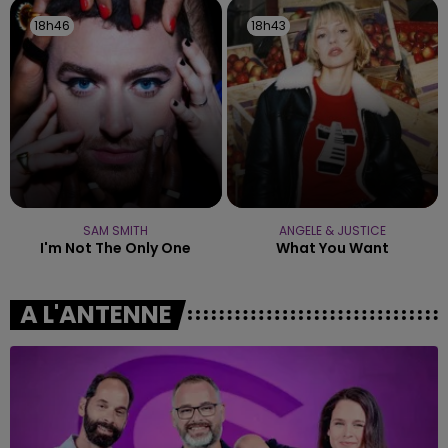
18h46
18h46
18h43
18h43
SAM SMITH
ANGELE & JUSTICE
I'm Not The Only One
What You Want
A L'ANTENNE