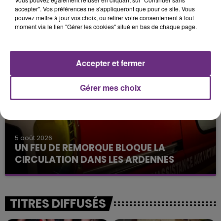
accepter". Vos préférences ne s'appliqueront que pour ce site. Vous
14h39
pouvez mettre à jour vos choix, ou retirer votre consentement à tout
L'INSPECTION DU TRAVAIL RAPPELLE À
moment via le lien "Gérer les cookies" situé en bas de chaque page.
L'ORDRE SUR LES CONDITIONS DE...
Alors que les dates de début des vendange 2026
s'est avéré être plus précoce que prévu,
Accepter et fermer
l'inspection du Travail en profite pour rappeler
les conditions de...
Gérer mes choix
5 août 2026
UN FEU DE REMORQUE BLOQUE LA
CIRCULATION DANS LES ARDENNES
Un feu de remorque s'est déclaré ce mercredi en
fin de matinée sur l'A34.
TITRES DIFFUSÉS