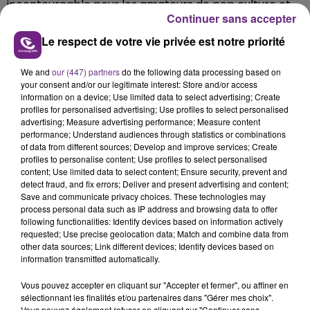
incontournable pour les amateurs de pop culture et
Continuer sans accepter
de créativité féminine.
Le respect de votre vie privée est notre priorité
Reims sera le lieu de rendez-vous des artistes, des
amateurs, des curieux et des passionnés de culture,
We and
our (447) partners
do the following data processing based on
pour un moment d'échange et de partage pendant
your consent and/or our legitimate interest: Store and/or access
trois jours.
information on a device; Use limited data to select advertising; Create
Le programme complet est à retrouver ici :
profiles for personalised advertising; Use profiles to select personalised
advertising; Measure advertising performance; Measure content
https://www.popwomenfestival.com/programmation/
performance; Understand audiences through statistics or combinations
of data from different sources; Develop and improve services; Create
profiles to personalise content; Use profiles to select personalised
content; Use limited data to select content; Ensure security, prevent and
detect fraud, and fix errors; Deliver and present advertising and content;
FIL D'ACTU
Save and communicate privacy choices. These technologies may
process personal data such as IP address and browsing data to offer
following functionalities: Identify devices based on information actively
requested; Use precise geolocation data; Match and combine data from
other data sources; Link different devices; Identify devices based on
information transmitted automatically.
Vous pouvez accepter en cliquant sur "Accepter et fermer", ou affiner en
sélectionnant les finalités et/ou partenaires dans "Gérer mes choix".
Vous pouvez également refuser en cliquant sur "Continuer sans