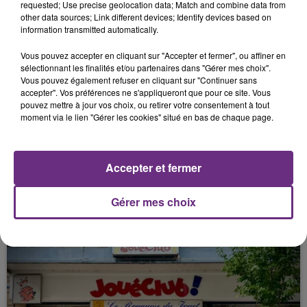
requested; Use precise geolocation data; Match and combine data from
other data sources; Link different devices; Identify devices based on
information transmitted automatically.
FIL D'ACTU
Vous pouvez accepter en cliquant sur "Accepter et fermer", ou affiner en
sélectionnant les finalités et/ou partenaires dans "Gérer mes choix".
Vous pouvez également refuser en cliquant sur "Continuer sans
accepter". Vos préférences ne s'appliqueront que pour ce site. Vous
pouvez mettre à jour vos choix, ou retirer votre consentement à tout
moment via le lien "Gérer les cookies" situé en bas de chaque page.
Accepter et fermer
7 août 2026
LA CENTRALE NUCLÉAIRE DE CHOOZ
Gérer mes choix
TOUJOURS À L'ARRÊT
Cela fait déjà une semaine que la centrale
nucléaire ardennaise est à l'arrêt. Une situation
justifiée par la sécheresse intense qui est toujours
présente.