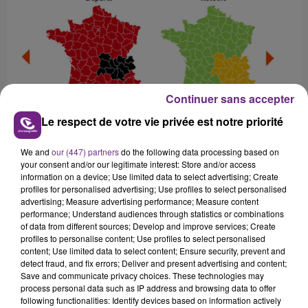
Continuer sans accepter
Le respect de votre vie privée est notre priorité
Crédit :
Bison Futé
We and
our (447) partners
do the following data processing based on
your consent and/or our legitimate interest: Store and/or access
information on a device; Use limited data to select advertising; Create
profiles for personalised advertising; Use profiles to select personalised
advertising; Measure advertising performance; Measure content
performance; Understand audiences through statistics or combinations
of data from different sources; Develop and improve services; Create
profiles to personalise content; Use profiles to select personalised
content; Use limited data to select content; Ensure security, prevent and
detect fraud, and fix errors; Deliver and present advertising and content;
Save and communicate privacy choices. These technologies may
process personal data such as IP address and browsing data to offer
Crédit :
Bison Futé
following functionalities: Identify devices based on information actively