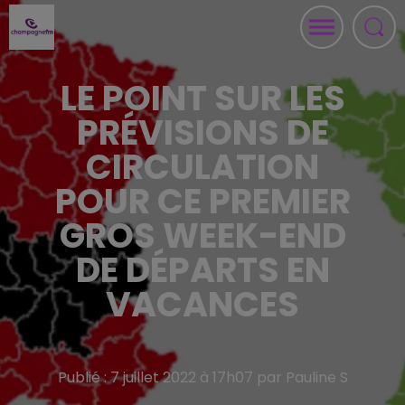
LE POINT SUR LES
PRÉVISIONS DE
CIRCULATION
POUR CE PREMIER
GROS WEEK-END
DE DÉPARTS EN
VACANCES
Publié : 7 juillet 2022 à 17h07 par Pauline S