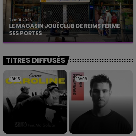
7 août 2026
LE MAGASIN JOUÉCLUB DE REIMS FERME
SES PORTES
C'était l'une des institutions du centre-ville
rémois. Le magasin JouéClub est contraint de
fermer ses portes.
TITRES DIFFUSÉS
18h15
18h15
18h08
18h08