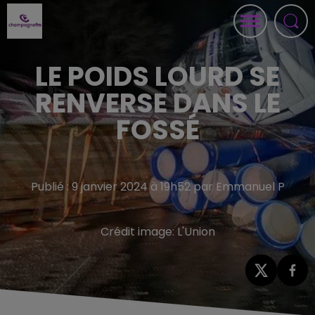
LE POIDS LOURD SE
RENVERSE DANS LE
FOSSÉ
Publié : 9 janvier 2024 à 19h52 par Emmanuel P
Crédit image:
L'Union