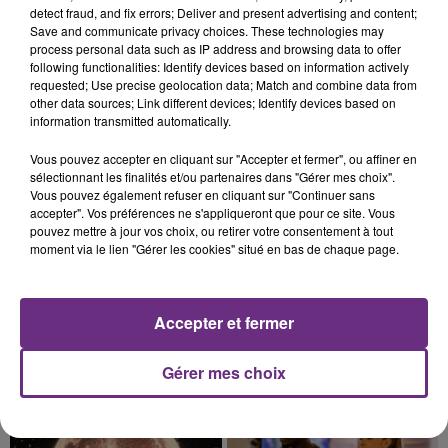
TOUJOURS À L'ARRÊT
detect fraud, and fix errors; Deliver and present advertising and content;
Save and communicate privacy choices. These technologies may
Cela fait déjà une semaine que la centrale
process personal data such as IP address and browsing data to offer
nucléaire ardennaise est à l'arrêt. Une situation
following functionalities: Identify devices based on information actively
justifiée par la sécheresse intense qui est toujours
requested; Use precise geolocation data; Match and combine data from
other data sources; Link different devices; Identify devices based on
présente.
information transmitted automatically.
Vous pouvez accepter en cliquant sur "Accepter et fermer", ou affiner en
sélectionnant les finalités et/ou partenaires dans "Gérer mes choix".
Vous pouvez également refuser en cliquant sur "Continuer sans
accepter". Vos préférences ne s'appliqueront que pour ce site. Vous
7 août 2026
pouvez mettre à jour vos choix, ou retirer votre consentement à tout
LE MAGASIN JOUÉCLUB DE REIMS FERME
moment via le lien "Gérer les cookies" situé en bas de chaque page.
SES PORTES
C'était l'une des institutions du centre-ville
rémois. Le magasin JouéClub est contraint de
Accepter et fermer
fermer ses portes.
TITRES DIFFUSÉS
Gérer mes choix
9h55
9h55
9h50
9h50