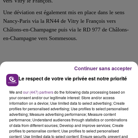
vers Vitry le François.
Une déviation est également mis en place dans le sens
Nancy-Paris via la RN44 de Vitry le François vers
Châlons-en-Champagne puis via le RD 977 de Châlons-
en-Champagne vers Sommesous.
FIL D'ACTU
Continuer sans accepter
Le respect de votre vie privée est notre priorité
We and
our (447) partners
do the following data processing based on
your consent and/or our legitimate interest: Store and/or access
information on a device; Use limited data to select advertising; Create
profiles for personalised advertising; Use profiles to select personalised
advertising; Measure advertising performance; Measure content
performance; Understand audiences through statistics or combinations
of data from different sources; Develop and improve services; Create
7 août 2026
profiles to personalise content; Use profiles to select personalised
LA CENTRALE NUCLÉAIRE DE CHOOZ
content; Use limited data to select content; Ensure security, prevent and