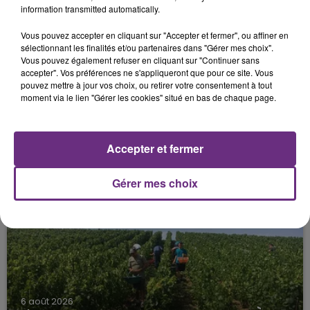
information transmitted automatically.
Vous pouvez accepter en cliquant sur "Accepter et fermer", ou affiner en
sélectionnant les finalités et/ou partenaires dans "Gérer mes choix".
Vous pouvez également refuser en cliquant sur "Continuer sans
accepter". Vos préférences ne s'appliqueront que pour ce site. Vous
pouvez mettre à jour vos choix, ou retirer votre consentement à tout
moment via le lien "Gérer les cookies" situé en bas de chaque page.
6 août 2026
SI TOUT LE MONDE FAIT ÇA, MOI L'ANNÉE
Accepter et fermer
PROCHAINE JE VENDANGE EN...
La vendange en Champagne a débuté ce jeudi 6
Gérer mes choix
août dans la commune de Montgueux (Aube). Du
jamais vu !
6 août 2026