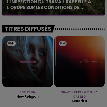
L'INSPECTION DU TRAVAIL RAPPELLE À
L'ORDRE SUR LES CONDITIONS DE...
Alors que les dates de début des vendange 2026
s'est avéré être plus précoce que prévu,
l'inspection du Travail en profite pour rappeler
TITRES DIFFUSÉS
les conditions de...
8h14
8h14
8h11
8h11
BEBE REXHA
SHAWN MENDES & CAMILA
New Religion
CABELLO
Senorita