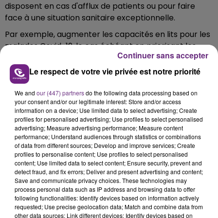
disposent en cas d'afflux de patients ou pour faire
face à une situation sanitaire exceptionnelle.
Par exemple, augmenter les capacités en lits pour les
malades Covid-19, le cas échéant en priorisant les
Continuer sans accepter
activités et en déprogrammant de façon coordonnée
les activités non prioritaires.
Le respect de votre vie privée est notre priorité
Ils peuvent également réorganiser les plannings des
We and
our (447) partners
do the following data processing based on
personnels pour assurer la continuité des soins.
your consent and/or our legitimate interest: Store and/or access
information on a device; Use limited data to select advertising; Create
L’ARS précise toutefois que « l’activation du plan blanc
profiles for personalised advertising; Use profiles to select personalised
ne doit pas conduire à renoncer aux soins ».
advertising; Measure advertising performance; Measure content
performance; Understand audiences through statistics or combinations
Elle invite notamment les personnes souffrant d’une
of data from different sources; Develop and improve services; Create
maladie chronique nécessitant une prise en charge
profiles to personalise content; Use profiles to select personalised
content; Use limited data to select content; Ensure security, prevent and
régulière à consulter en cas de besoin.
detect fraud, and fix errors; Deliver and present advertising and content;
Save and communicate privacy choices. These technologies may
process personal data such as IP address and browsing data to offer
following functionalities: Identify devices based on information actively
requested; Use precise geolocation data; Match and combine data from
FIL D'ACTU
other data sources; Link different devices; Identify devices based on