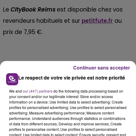
Le
CityBook Reims
est disponible chez vos
revendeurs habituels et sur
petitfute.fr
au
prix de 7,95 €.
Continuer sans accepter
Le respect de votre vie privée est notre priorité
We and
our (447) partners
do the following data processing based on
your consent and/or our legitimate interest: Store and/or access
information on a device; Use limited data to select advertising; Create
profiles for personalised advertising; Use profiles to select personalised
advertising; Measure advertising performance; Measure content
performance; Understand audiences through statistics or combinations
of data from different sources; Develop and improve services; Create
profiles to personalise content; Use profiles to select personalised
content; Use limited data to select content; Ensure security, prevent and