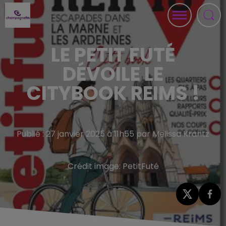
LE PETIT FUTÉ
DÉVOILE LE
CITYBOOK REIMS !
Publié : 27 janvier 2025 à 11h55 par Melissa Krantz
Crédit image:
PetitFuté